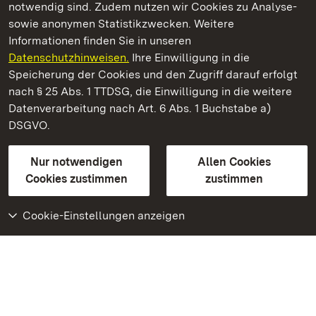
notwendig sind. Zudem nutzen wir Cookies zu Analyse-
sowie anonymen Statistikzwecken. Weitere
Informationen finden Sie in unseren
Datenschutzhinweisen.
Ihre Einwilligung in die
Staatliche Schlösser und Gärten Baden‑Württemberg
Speicherung der Cookies und den Zugriff darauf erfolgt
nach § 25 Abs. 1 TTDSG, die Einwilligung in die weitere
Staatliche Schlösser und Gärten Baden-Württemberg
Datenverarbeitung nach Art. 6 Abs. 1 Buchstabe a)
DSGVO.
Kontakt
FAQ
Impressum
Datenschutz
Gebärdensprache
Leichte Sprache
Erklärung zur Barrierefreiheit
Nur notwendigen
Allen Cookies
BITV-konform (geprüfte Seiten)
Cookies zustimmen
zustimmen
Cookie-Einstellungen anzeigen
Weiteres
Portal
Monumente
Besuchen Sie uns auf
Facebook
Besuchen Sie uns auf
Instagram