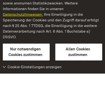
sowie anonymen Statistikzwecken. Weitere
Informationen finden Sie in unseren
Datenschutzhinweisen.
Ihre Einwilligung in die
Staatliche Schlösser und Gärten Baden‑Württemberg
Speicherung der Cookies und den Zugriff darauf erfolgt
nach § 25 Abs. 1 TTDSG, die Einwilligung in die weitere
Staatliche Schlösser und Gärten Baden-Württemberg
Datenverarbeitung nach Art. 6 Abs. 1 Buchstabe a)
DSGVO.
Kontakt
FAQ
Impressum
Datenschutz
Gebärdensprache
Leichte Sprache
Erklärung zur Barrierefreiheit
Nur notwendigen
Allen Cookies
BITV-konform (geprüfte Seiten)
Cookies zustimmen
zustimmen
Cookie-Einstellungen anzeigen
Weiteres
Portal
Monumente
Besuchen Sie uns auf
Facebook
Besuchen Sie uns auf
Instagram
Besuchen Sie uns auf