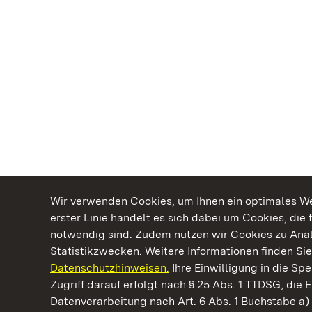
Wir verwenden Cookies, um Ihnen ein optimales Web
erster Linie handelt es sich dabei um Cookies, die 
notwendig sind. Zudem nutzen wir Cookies zu Ana
Statistikzwecken. Weitere Informationen finden Sie
Datenschutzhinweisen.
Ihre Einwilligung in die S
Kommen. Staunen. Genießen.
Zugriff darauf erfolgt nach § 25 Abs. 1 TTDSG, die E
Datenverarbeitung nach Art. 6 Abs. 1 Buchstabe a