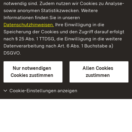
notwendig sind. Zudem nutzen wir Cookies zu Analyse-
sowie anonymen Statistikzwecken. Weitere
Informationen finden Sie in unseren
Datenschutzhinweisen.
Ihre Einwilligung in die
Staatliche Schlösser und Gärten Baden‑Württemberg
Speicherung der Cookies und den Zugriff darauf erfolgt
nach § 25 Abs. 1 TTDSG, die Einwilligung in die weitere
Staatliche Schlösser und Gärten Baden-Württemberg
Datenverarbeitung nach Art. 6 Abs. 1 Buchstabe a)
DSGVO.
Kontakt
FAQ
Impressum
Datenschutz
Gebärdensprache
Leichte Sprache
Erklärung zur Barrierefreiheit
Nur notwendigen
Allen Cookies
BITV-konform (geprüfte Seiten)
Cookies zustimmen
zustimmen
Cookie-Einstellungen anzeigen
Weiteres
Portal
Monumente
Besuchen Sie uns auf
Facebook
Besuchen Sie uns auf
Instagram