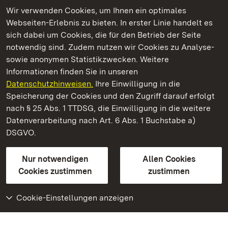
Wir verwenden Cookies, um Ihnen ein optimales
Webseiten-Erlebnis zu bieten. In erster Linie handelt es
Kommen. Staunen. Genießen.
sich dabei um Cookies, die für den Betrieb der Seite
notwendig sind. Zudem nutzen wir Cookies zu Analyse-
sowie anonymen Statistikzwecken. Weitere
Informationen finden Sie in unseren
Datenschutzhinweisen.
Ihre Einwilligung in die
Staatliche Schlösser und Gärten Baden‑Württemberg
Speicherung der Cookies und den Zugriff darauf erfolgt
nach § 25 Abs. 1 TTDSG, die Einwilligung in die weitere
Staatliche Schlösser und Gärten Baden-Württemberg
Datenverarbeitung nach Art. 6 Abs. 1 Buchstabe a)
DSGVO.
Kontakt
FAQ
Impressum
Datenschutz
Gebärdensprache
Leichte Sprache
Erklärung zur Barrierefreiheit
Nur notwendigen
Allen Cookies
BITV-konform (geprüfte Seiten)
Cookies zustimmen
zustimmen
Cookie-Einstellungen anzeigen
Weiteres
Portal
Monumente