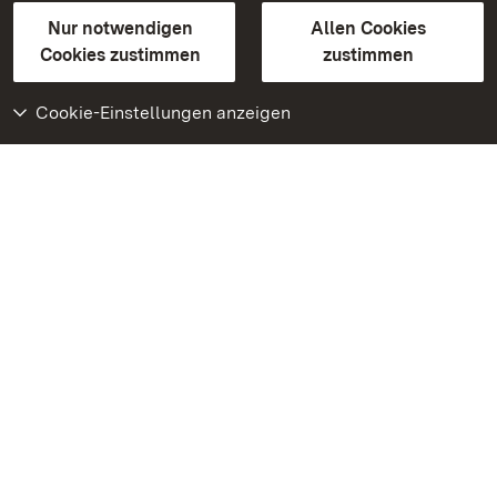
Gebärdensprache
Leichte Sprache
Erklärung zur Barrierefreiheit
Nur notwendigen
Allen Cookies
BITV-konform (geprüfte Seiten)
Cookies zustimmen
zustimmen
Cookie-Einstellungen anzeigen
Weiteres
Portal
Monumente
Besuchen Sie uns auf
Facebook
Besuchen Sie uns auf
Instagram
Besuchen Sie uns auf
Youtube
Lernen Sie unsere Apps
kennen
Google Play Store
App Store für iPhone