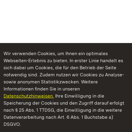
Wir verwenden Cookies, um Ihnen ein optimales
Webseiten-Erlebnis zu bieten. In erster Linie handelt es
Kommen. Staunen. Genießen.
sich dabei um Cookies, die für den Betrieb der Seite
notwendig sind. Zudem nutzen wir Cookies zu Analyse-
sowie anonymen Statistikzwecken. Weitere
Informationen finden Sie in unseren
Datenschutzhinweisen.
Ihre Einwilligung in die
Staatliche Schlösser und Gärten Baden‑Württemberg
Speicherung der Cookies und den Zugriff darauf erfolgt
nach § 25 Abs. 1 TTDSG, die Einwilligung in die weitere
Staatliche Schlösser und Gärten Baden-Württemberg
Datenverarbeitung nach Art. 6 Abs. 1 Buchstabe a)
DSGVO.
Kontakt
FAQ
Impressum
Datenschutz