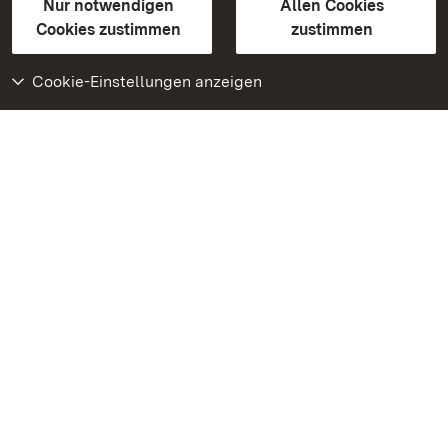
Erklärung zur Barrierefreiheit
Nur notwendigen
Allen Cookies
BITV-konform (geprüfte Seiten)
Cookies zustimmen
zustimmen
Cookie-Einstellungen anzeigen
Weiteres
Portal
Monumente
Besuchen Sie uns auf
Facebook
Besuchen Sie uns auf
Instagram
Besuchen Sie uns auf
Youtube
Lernen Sie unsere Apps
kennen
Google Play Store
App Store für iPhone