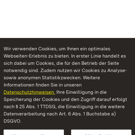
Wir verwenden Cookies, um Ihnen ein optimales
Webseiten-Erlebnis zu bieten. In erster Linie handelt es
Kommen. Staunen. Genießen.
sich dabei um Cookies, die für den Betrieb der Seite
notwendig sind. Zudem nutzen wir Cookies zu Analyse-
sowie anonymen Statistikzwecken. Weitere
Informationen finden Sie in unseren
Datenschutzhinweisen.
Ihre Einwilligung in die
Staatliche Schlösser und Gärten Baden‑Württemberg
Speicherung der Cookies und den Zugriff darauf erfolgt
nach § 25 Abs. 1 TTDSG, die Einwilligung in die weitere
Staatliche Schlösser und Gärten Baden-Württemberg
Datenverarbeitung nach Art. 6 Abs. 1 Buchstabe a)
DSGVO.
Kontakt
FAQ
Impressum
Datenschutz
Gebärdensprache
Leichte Sprache