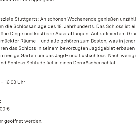
ugsziele Stuttgarts: An schönen Wochenende genießen unzähl
 die Schlossanlage des 18. Jahrhunderts. Das Schloss ist ei
höne Dinge und kostbare Ausstattungen. Auf raffiniertem Gru
chmückter Räume – und alle gehören zum Besten, was in jener
ahren das Schloss in seinem bevorzugten Jagdgebiet erbauen
den riesige Gärten um das Jagd- und Lustschloss. Nach wenig
nd Schloss Solitude fiel in einen Dornröschenschlaf.
 – 16.00 Uhr
€
,00 €
r geöffnet werden.