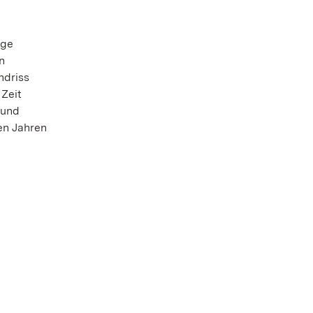
ige
n
ndriss
 Zeit
 und
en Jahren