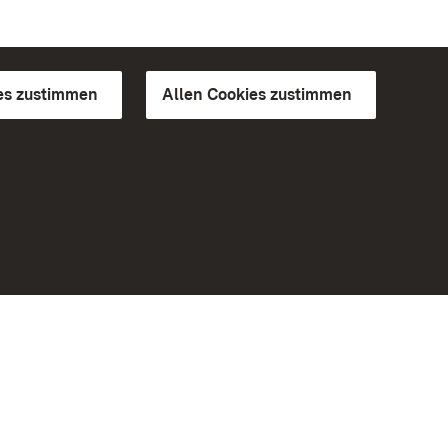
es zustimmen
Allen Cookies zustimmen
d Gärten
Weiteres
Portal
Monumente
Besuchen Sie uns auf Facebook
Besuchen Sie uns auf Instagram
Besuchen Sie uns auf Youtube
Lernen Sie unsere Apps kennen
iheit