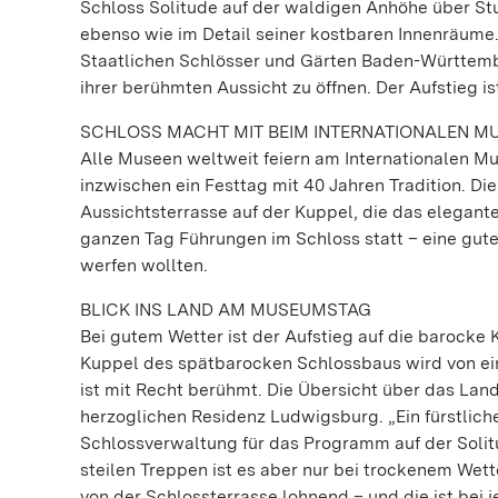
Schloss Solitude auf der waldigen Anhöhe über Stu
ebenso wie im Detail seiner kostbaren Innenräume.
Staatlichen Schlösser und Gärten Baden-Württember
ihrer berühmten Aussicht zu öffnen. Der Aufstieg i
SCHLOSS MACHT MIT BEIM INTERNATIONALEN 
Alle Museen weltweit feiern am Internationalen Mu
inzwischen ein Festtag mit 40 Jahren Tradition. D
Aussichtsterrasse auf der Kuppel, die das elegan
ganzen Tag Führungen im Schloss statt – eine gute 
werfen wollten.
BLICK INS LAND AM MUSEUMSTAG
Bei gutem Wetter ist der Aufstieg auf die barocke 
Kuppel des spätbarocken Schlossbaus wird von eine
ist mit Recht berühmt. Die Übersicht über das Land
herzoglichen Residenz Ludwigsburg. „Ein fürstlicher 
Schlossverwaltung für das Programm auf der Solit
steilen Treppen ist es aber nur bei trockenem Wett
von der Schlossterrasse lohnend – und die ist bei