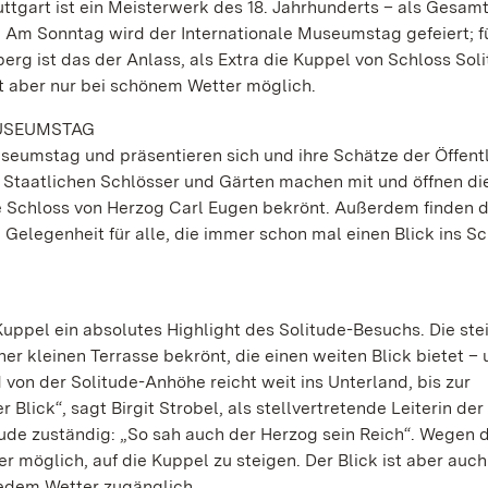
ttgart ist ein Meisterwerk des 18. Jahrhunderts – als Gesam
 Am Sonntag wird der Internationale Museumstag gefeiert; fü
g ist das der Anlass, als Extra die Kuppel von Schloss Soli
st aber nur bei schönem Wetter möglich.
MUSEUMSTAG
seumstag und präsentieren sich und ihre Schätze der Öffentl
ie Staatlichen Schlösser und Gärten machen mit und öffnen di
te Schloss von Herzog Carl Eugen bekrönt. Außerdem finden 
Gelegenheit für alle, die immer schon mal einen Blick ins S
Kuppel ein absolutes Highlight des Solitude-Besuchs. Die ste
r kleinen Terrasse bekrönt, die einen weiten Blick bietet – 
 von der Solitude-Anhöhe reicht weit ins Unterland, bis zur
Blick“, sagt Birgit Strobel, als stellvertretende Leiterin der
ude zuständig: „So sah auch der Herzog sein Reich“. Wegen 
er möglich, auf die Kuppel zu steigen. Der Blick ist aber auc
 jedem Wetter zugänglich.