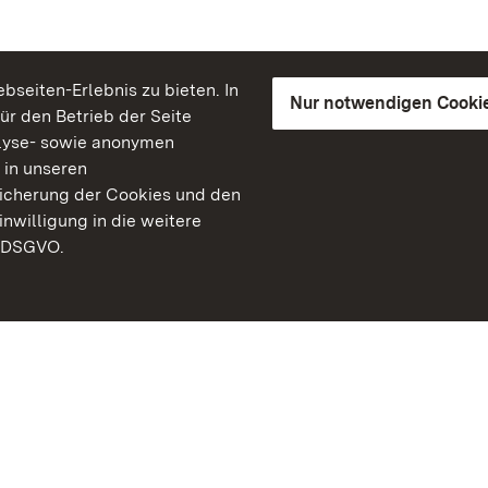
seiten-Erlebnis zu bieten. In
Nur notwendigen Cooki
für den Betrieb der Seite
lyse- sowie anonymen
 in unseren
peicherung der Cookies und den
inwilligung in die weitere
) DSGVO.
Staatliche Schlösser un
Baden-Württemberg
Kontakt
FAQ
Impressum
Datenschutz
Gebärdensprache
Leichte Sprache
Erklärung zur Barrierefre