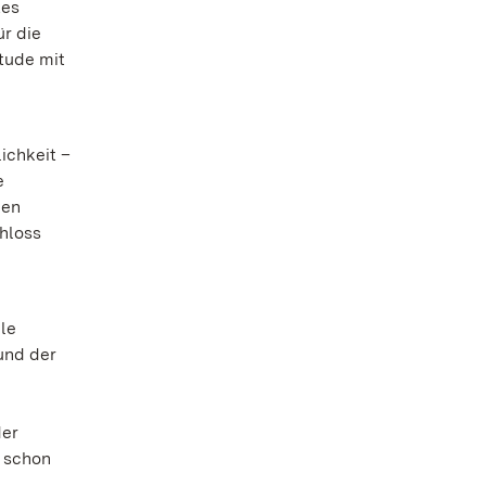
tes
r die
tude mit
ichkeit –
e
den
chloss
ile
und der
der
h schon