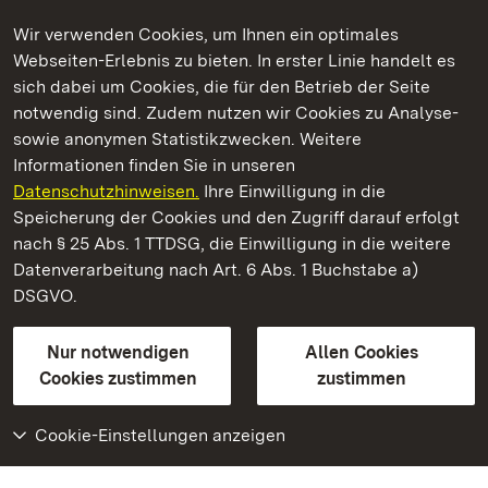
Wir verwenden Cookies, um Ihnen ein optimales
Webseiten-Erlebnis zu bieten. In erster Linie handelt es
Kommen. Staunen. Genießen.
sich dabei um Cookies, die für den Betrieb der Seite
notwendig sind. Zudem nutzen wir Cookies zu Analyse-
sowie anonymen Statistikzwecken. Weitere
Informationen finden Sie in unseren
Datenschutzhinweisen.
Ihre Einwilligung in die
Staatliche Schlösser und Gärten Baden‑Württemberg
Speicherung der Cookies und den Zugriff darauf erfolgt
nach § 25 Abs. 1 TTDSG, die Einwilligung in die weitere
Staatliche Schlösser und Gärten Baden-Württemberg
Datenverarbeitung nach Art. 6 Abs. 1 Buchstabe a)
DSGVO.
Kontakt
FAQ
Impressum
Datenschutz
Gebärdensprache
Leichte Sprache
Erklärung zur Barrierefreiheit
Nur notwendigen
Allen Cookies
BITV-konform (geprüfte Seiten)
Cookies zustimmen
zustimmen
Cookie-Einstellungen anzeigen
Weiteres
Portal
Monumente