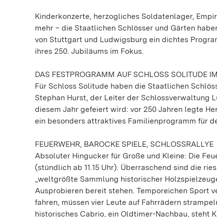
Kinderkonzerte, herzogliches Soldatenlager, Empi
mehr – die Staatlichen Schlösser und Gärten haben
von Stuttgart und Ludwigsburg ein dichtes Progr
ihres 250. Jubiläums im Fokus.
DAS FESTPROGRAMM AUF SCHLOSS SOLITUDE I
Für Schloss Solitude haben die Staatlichen Schlö
Stephan Hurst, der Leiter der Schlossverwaltung L
diesem Jahr gefeiert wird: vor 250 Jahren legte H
ein besonders attraktives Familienprogramm für d
FEUERWEHR, BAROCKE SPIELE, SCHLOSSRALLYE
Absoluter Hingucker für Große und Kleine: Die Feu
(stündlich ab 11.15 Uhr). Überraschend sind die ri
„weltgrößte Sammlung historischer Holzspielzeuge
Ausprobieren bereit stehen. Temporeichen Sport ve
fahren, müssen vier Leute auf Fahrrädern strampel
historisches Cabrio, ein Oldtimer-Nachbau, steht 