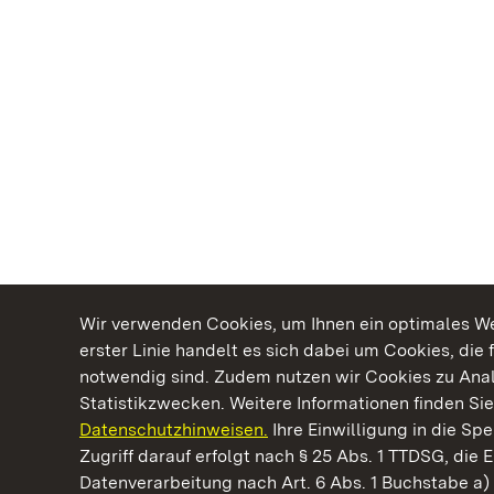
Wir verwenden Cookies, um Ihnen ein optimales Web
erster Linie handelt es sich dabei um Cookies, die 
notwendig sind. Zudem nutzen wir Cookies zu Ana
Statistikzwecken. Weitere Informationen finden Sie
Datenschutzhinweisen.
Ihre Einwilligung in die S
Kommen. Staunen. Genießen.
Zugriff darauf erfolgt nach § 25 Abs. 1 TTDSG, die E
Datenverarbeitung nach Art. 6 Abs. 1 Buchstabe a