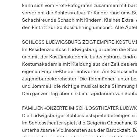
kann sich vom Profi-Fotografen zusammen mit bar
verspricht die Schlossrallye für Kinder rund ums S
Schachfreunde Schach mit Kindern. Kleines Extra: 
den Eintritt zur Schlossführung umsonst. Alle Äpf
SCHLOSS LUDWIGSBURG ZEIGT EMPIRE-KOSTÜM
Im Residenzschloss Ludwigsburg arbeiten die Sta
und mit der Kostümakademie Ludwigsburg. Eindruc
Kostümakademie mit Kleidung aus der Zeit des erst
eigenen Empire-Kleider entworfen. Am Schlosserleb
Jugendbarockorchester "Die Telemänner" unter Lei
und Jommelli die richtige musikalische Stimmung b
Den ganzen Tag über sind im Lapidarium von Schl
FAMILIENKONZERTE IM SCHLOSSTHEATER LUDW
Die Ludwigsburger Schlossfestspiele beteiligen si
Im Schlosstheater spielt die Geigerin Chouchane
unterhaltsame Violinsonaten aus der Barockzeit. D