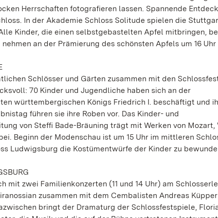
ocken Herrschaften fotografieren lassen. Spannende Entdec
chloss. In der Akademie Schloss Solitude spielen die Stuttgar
Alle Kinder, die einen selbstgebastelten Apfel mitbringen,
el nehmen an der Prämierung des schönsten Apfels um 16 Uhr t
E
atlichen Schlösser und Gärten zusammen mit den Schlossfes
ksvoll: 70 Kinder und Jugendliche haben sich an der
en württembergischen Königs Friedrich I. beschäftigt und i
nistag führen sie ihre Roben vor. Das Kinder- und
tung von Steffi Bade-Bräuning trägt mit Werken von Mozart,
ei. Beginn der Modenschau ist um 15 Uhr im mittleren Schlo
oss Ludwigsburg die Kostümentwürfe der Kinder zu bewunde
IGSBURG
ch mit zwei Familienkonzerten (11 und 14 Uhr) am Schlosserle
 Siranossian zusammen mit dem Cembalisten Andreas Küpper
azwischen bringt der Dramaturg der Schlossfestspiele, Flori