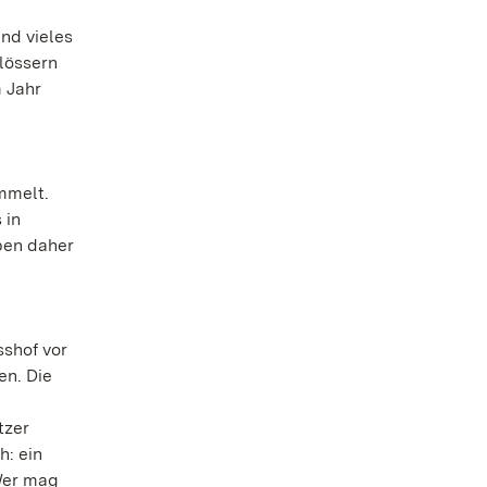
nd vieles
hlössern
 Jahr
mmelt.
 in
ben daher
sshof vor
en. Die
tzer
h: ein
 Wer mag