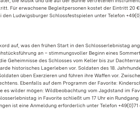
er, die Musik und die auf der Bühne vertretenen Instrument
ritt. Für erwachsene Begleitpersonen kostet der Eintritt 20 €
ei den Ludwigsburger Schlossfestspielen unter Telefon +49(0
kord auf, was den frühen Start in den Schlosserlebnistag ang
rühstücksführung an – stimmungsvoller Beginn eines Sommer
 die Geheimnisse des Schlosses vom Keller bis zur Dachterra
Garde historisches Lagerleben vor. Soldaten des 18. Jahrhunde
oldaten üben Exerzieren und führen ihre Waffen vor. Zwische
 Fechtens. Ebenfalls auf dem Programm der Favorite: Kinders
, die es wilder mögen: Wildbeobachtung vom Jagdstand im Fav
hlosserlebnistag in Favorite schließt um 17 Uhr ein Rundgan
gen ist eine Anmeldung erforderlich unter Telefon +49(0)71 