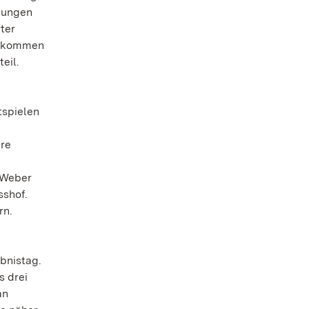
kungen
ter
 bekommen
eil.
tspielen
hre
 Weber
sshof.
rn.
bnistag.
s drei
an