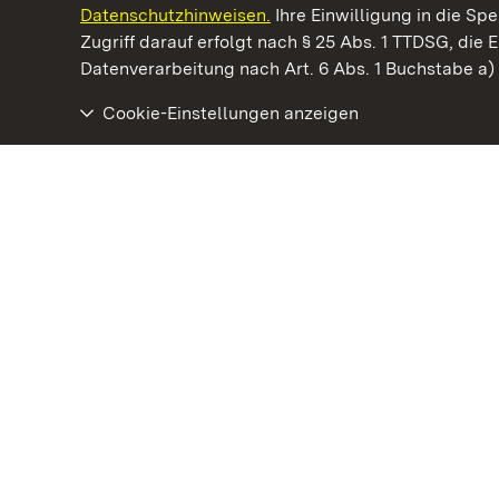
Datenschutzhinweisen.
Ihre Einwilligung in die S
Kommen. Staunen. Genießen.
Zugriff darauf erfolgt nach § 25 Abs. 1 TTDSG, die E
Datenverarbeitung nach Art. 6 Abs. 1 Buchstabe a
Cookie-Einstellungen anzeigen
Staatliche Schlösser und Gärten Baden‑Württemberg