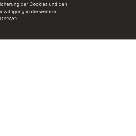
peicherung der Cookies und den
inwilligung in die weitere
) DSGVO.
Staatliche Schlösser un
Baden-Württemberg
Kontakt
FAQ
Impressum
Datenschutz
Gebärdensprache
Leichte Sprache
Erklärung zur Barrierefre
BITV-konform (geprüfte S