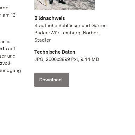
ürde,
n am 12.
Bildnachweis
Staatliche Schlösser und Gärten
Baden-Württemberg, Norbert
Stadler
as ist
rts auf
Technische Daten
ser und
JPG, 2600x3899 Pxl, 9.44 MB
zvoll
m Rundgang
Download