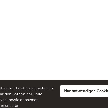
seiten-Erlebnis zu bieten. In
Nur notwendigen Cooki
für den Betrieb der Seite
lyse- sowie anonymen
 in unseren