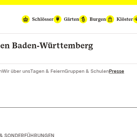
Schlösser
Gärten
Burgen
Klöster
rten Baden‑Württemberg
n
Wir über uns
Tagen & Feiern
Gruppen & Schulen
Presse
N & SONDERFÜHRUNGEN