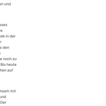
en und
osses
ie
de in der
r
s den
e
e noch zu
 Bis heute
chen auf
insam mit
 und
 Der