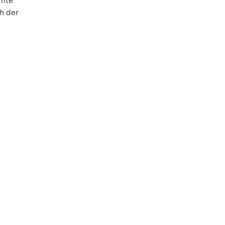
amte
ch der