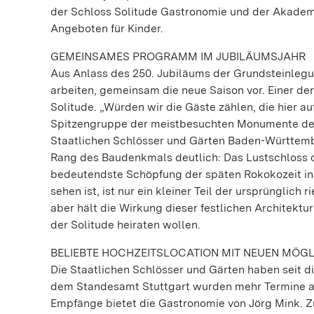
der Schloss Solitude Gastronomie und der Akademi
Angeboten für Kinder.
GEMEINSAMES PROGRAMM IM JUBILÄUMSJAHR
Aus Anlass des 250. Jubiläums der Grundsteinlegun
arbeiten, gemeinsam die neue Saison vor. Einer de
Solitude. „Würden wir die Gäste zählen, die hier 
Spitzengruppe der meistbesuchten Monumente der 
Staatlichen Schlösser und Gärten Baden-Württemb
Rang des Baudenkmals deutlich: Das Lustschloss d
bedeutendste Schöpfung der späten Rokokozeit in
sehen ist, ist nur ein kleiner Teil der ursprünglic
aber hält die Wirkung dieser festlichen Architektu
der Solitude heiraten wollen.
BELIEBTE HOCHZEITSLOCATION MIT NEUEN MÖGL
Die Staatlichen Schlösser und Gärten haben seit 
dem Standesamt Stuttgart wurden mehr Termine als
Empfänge bietet die Gastronomie von Jörg Mink. Z