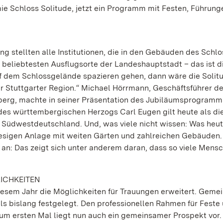
e Schloss Solitude, jetzt ein Programm mit Festen, Führung
g stellten alle Institutionen, die in den Gebäuden des Schl
r beliebtesten Ausflugsorte der Landeshauptstadt – das ist d
auf dem Schlossgelände spazieren gehen, dann wäre die Solitu
Stuttgarter Region.“ Michael Hörrmann, Geschäftsführer de
erg, machte in seiner Präsentation des Jubiläumsprogramm
es württembergischen Herzogs Carl Eugen gilt heute als di
 Südwestdeutschland. Und, was viele nicht wissen: Was heut
h riesigen Anlage mit weiten Gärten und zahlreichen Gebäuden.
r an: Das zeigt sich unter anderem daran, dass so viele Mens
ICHKEITEN
diesem Jahr die Möglichkeiten für Trauungen erweitert. Geme
 bislang festgelegt. Den professionellen Rahmen für Feste
um ersten Mal liegt nun auch ein gemeinsamer Prospekt vor.