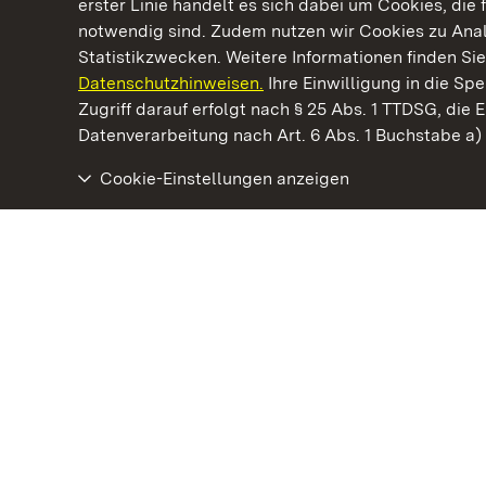
erster Linie handelt es sich dabei um Cookies, die 
notwendig sind. Zudem nutzen wir Cookies zu Ana
Statistikzwecken. Weitere Informationen finden Sie
Datenschutzhinweisen.
Ihre Einwilligung in die S
Kommen. Staunen. Genießen.
Zugriff darauf erfolgt nach § 25 Abs. 1 TTDSG, die E
Datenverarbeitung nach Art. 6 Abs. 1 Buchstabe a
Cookie-Einstellungen anzeigen
Staatliche Schlösser und Gärten Baden‑Württemberg