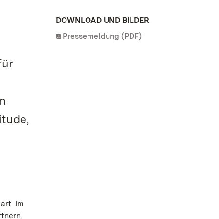
DOWNLOAD UND BILDER
Pressemeldung (PDF)
für
en
itude,
art. Im
tnern,