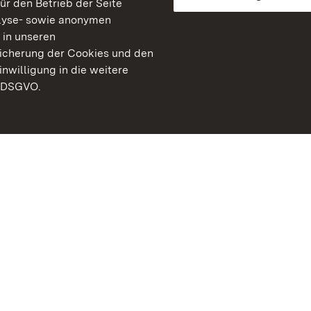
für den Betrieb der Seite
lyse- sowie anonymen
 in unseren
peicherung der Cookies und den
inwilligung in die weitere
) DSGVO.
Staatliche Schlösser un
Baden-Württemberg
Kontakt
FAQ
Impressum
Datenschutz
Gebärdensprache
Leichte Sprache
Erklärung zur Barrierefre
BITV-konform (geprüfte S