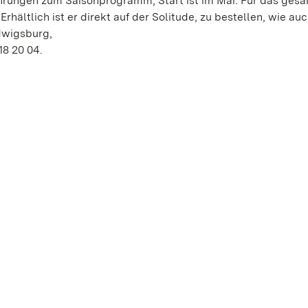
rungen zum Saisonprogramm, Start ist im Mai. Für das ges
rhältlich ist er direkt auf der Solitude, zu bestellen, wie au
dwigsburg,
18 20 04.