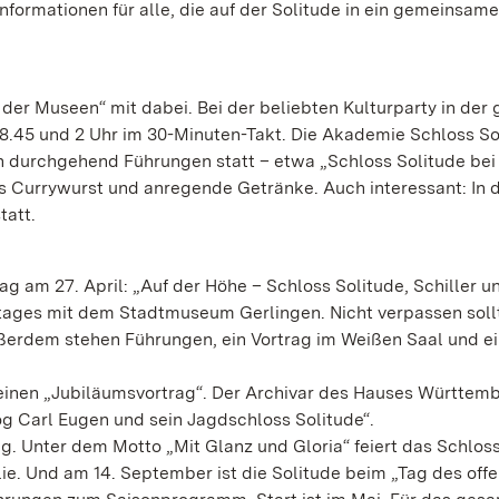
ormationen für alle, die auf der Solitude in ein gemeinsam
 der Museen“ mit dabei. Bei der beliebten Kulturparty in der
18.45 und 2 Uhr im 30-Minuten-Takt. Die Akademie Schloss So
den durchgehend Führungen statt – etwa „Schloss Solitude bei
s Currywurst und anregende Getränke. Auch interessant: In 
tatt.
ag am 27. April: „Auf der Höhe – Schloss Solitude, Schiller u
nstages mit dem Stadtmuseum Gerlingen. Nicht verpassen sol
ßerdem stehen Führungen, ein Vortrag im Weißen Saal und e
de einen „Jubiläumsvortrag“. Der Archivar des Hauses Württem
og Carl Eugen und sein Jagdschloss Solitude“.
g. Unter dem Motto „Mit Glanz und Gloria“ feiert das Schlos
lie. Und am 14. September ist die Solitude beim „Tag des off