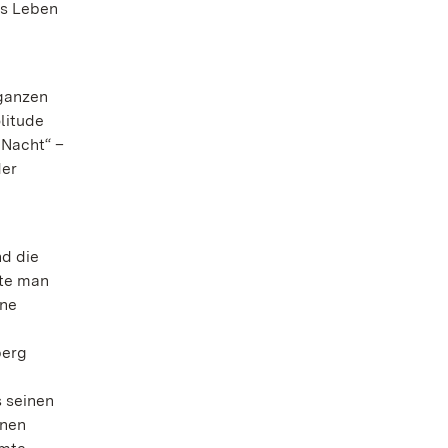
es Leben
 ganzen
litude
 Nacht“ –
der
nd die
lte man
ine
berg
s seinen
enen