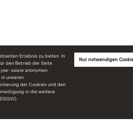
seiten-Erlebnis zu bieten. In
Nur notwendigen Cooki
für den Betrieb der Seite
lyse- sowie anonymen
 in unseren
peicherung der Cookies und den
inwilligung in die weitere
) DSGVO.
Staatliche Schlösser un
Baden-Württemberg
Kontakt
FAQ