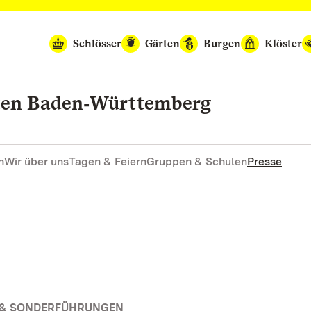
Schlösser
Gärten
Burgen
Klöster
rten Baden‑Württemberg
n
Wir über uns
Tagen & Feiern
Gruppen & Schulen
Presse
N & SONDERFÜHRUNGEN