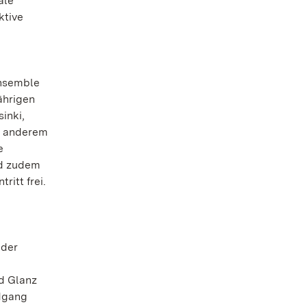
ale
ktive
Ensemble
ährigen
inki,
er anderem
e
nd zudem
ritt frei.
nder
nd Glanz
ndgang