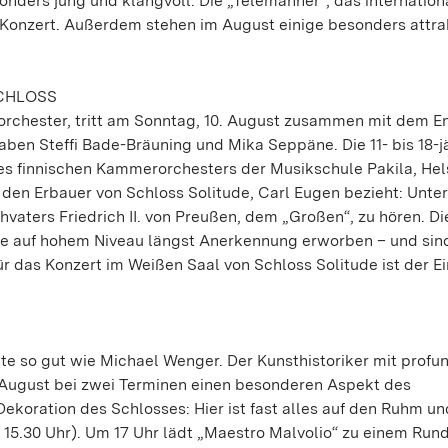
sonders jung und klangvoll: Die „Telemänner“, das internation
Konzert. Außerdem stehen im August einige besonders attra
SCHLOSS
orchester, tritt am Sonntag, 10. August zusammen mit dem 
haben Steffi Bade-Bräuning und Mika Seppäne. Die 11- bis 18-j
s finnischen Kammerorchesters der Musikschule Pakila, Hels
 den Erbauer von Schloss Solitude, Carl Eugen bezieht: Unt
hvaters Friedrich II. von Preußen, dem „Großen“, zu hören. Di
ise auf hohem Niveau längst Anerkennung erworben – und si
das Konzert im Weißen Saal von Schloss Solitude ist der Eint
e so gut wie Michael Wenger. Der Kunsthistoriker mit profu
 August bei zwei Terminen einen besonderen Aspekt des
Dekoration des Schlosses: Hier ist fast alles auf den Ruhm u
 15.30 Uhr). Um 17 Uhr lädt „Maestro Malvolio“ zu einem Ru