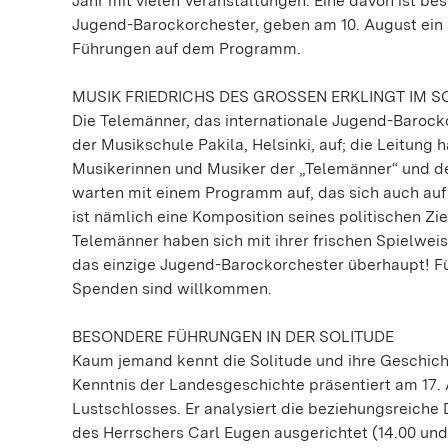
Jahr mit vielen Veranstaltungen. Eine davon ist be
Jugend-Barockorchester, geben am 10. August ein 
Führungen auf dem Programm.
MUSIK FRIEDRICHS DES GROSSEN ERKLINGT IM 
Die Telemänner, das internationale Jugend-Barock
der Musikschule Pakila, Helsinki, auf; die Leitung 
Musikerinnen und Musiker der „Telemänner“ und de
warten mit einem Programm auf, das sich auch auf
ist nämlich eine Komposition seines politischen Zie
Telemänner haben sich mit ihrer frischen Spielwe
das einzige Jugend-Barockorchester überhaupt! Für 
Spenden sind willkommen.
BESONDERE FÜHRUNGEN IN DER SOLITUDE
Kaum jemand kennt die Solitude und ihre Geschicht
Kenntnis der Landesgeschichte präsentiert am 17.
Lustschlosses. Er analysiert die beziehungsreiche 
des Herrschers Carl Eugen ausgerichtet (14.00 und