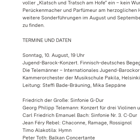
voller „Klatsch und Tratsch am Hofe“ ein – kein Wun
Perückenmacher und Parfümeur am herzoglichen Ho
weitere Sonderführungen im August und September
zu finden.
TERMINE UND DATEN
Sonntag, 10. August, 19 Uhr
Jugend-Barock-Konzert. Finnisch-deutsches Bege
Die Telemänner – Internationales Jugend-Barocko
Kammerorchester der Musikschule Pakila, Helsinki
Leitung: Steffi Bade-Bräuning, Mika Seppäne
Friedrich der Große: Sinfonie G-Dur
Georg Philipp Telemann: Konzert für drei Violinen 
Carl Friedrich Emanuel Bach: Sinfonie Nr. 3. C-Dur
Jean Féry Rebel: Chaconne, Ramage, Rossignol
Timo Alakotila: Hymn
Peter Toth: Balkan Concertante