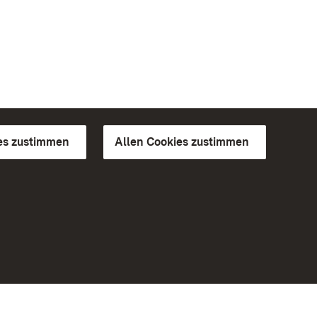
es zustimmen
Allen Cookies zustimmen
d Gärten
Weiteres
Portal
Monumente
Besuchen Sie uns auf Facebook