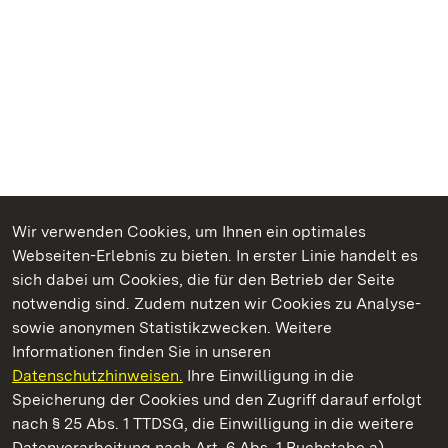
Wir verwenden Cookies, um Ihnen ein optimales
Webseiten-Erlebnis zu bieten. In erster Linie handelt es
Kommen. Staunen. Genießen.
sich dabei um Cookies, die für den Betrieb der Seite
notwendig sind. Zudem nutzen wir Cookies zu Analyse-
sowie anonymen Statistikzwecken. Weitere
Informationen finden Sie in unseren
Datenschutzhinweisen.
Ihre Einwilligung in die
Staatliche Schlösser und Gärten Baden‑Württemberg
Speicherung der Cookies und den Zugriff darauf erfolgt
nach § 25 Abs. 1 TTDSG, die Einwilligung in die weitere
Staatliche Schlösser und Gärten Baden-Württemberg
Datenverarbeitung nach Art. 6 Abs. 1 Buchstabe a)