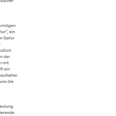
esucher
Vermögen
or“, ein
en Gator
-
utlich
en der
n mit
t ein
saufseher
uns die
deutung
nierende