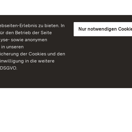
seiten-Erlebnis zu bieten. In
Nur notwendigen Cooki
für den Betrieb der Seite
lyse- sowie anonymen
 in unseren
peicherung der Cookies und den
inwilligung in die weitere
) DSGVO.
Staatliche Schlösser un
Baden-Württemberg
Kontakt
FAQ
Impressum
Datenschutz
Gebärdensprache
Leichte Sprache
Erklärung zur Barrierefre