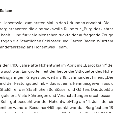
 Saison
dem Hohentwiel zum ersten Mal in den Urkunden erwähnt. Die
rg ernannten die eindrucksvolle Ruine zur „Burg des Jahres
hoch – und für viele Menschen rückte der aufragende Zeug
 zogen die Staatlichen Schlösser und Gärten Baden-Württem
eländefahrzeug ans Hohentwiel-Team.
der 1.100 Jahre alte Hohentwiel im April ins „Barockjahr“ de
usst war: Ein großer Teil der heute die Silhouette des Hohe
igjährigen Krieges bis weit ins 18. Jahrhundert hinein. „De
nd der Festungstechnik – das ist ein Erkenntnisgewinn aus
ftsführer der Staatlichen Schlösser und Gärten. Das Jubilä
gefeiert. Viele Führungen und Veranstaltungen erschlossen d
Sehr gut besucht war der Hohentwiel-Tag am 14. Juni, der si
amilien wandte. Besucher-Höhepunkt war das Burgfest am 18.