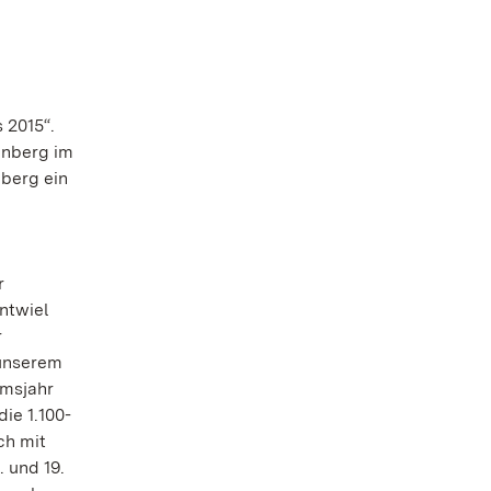
 2015“.
enberg im
berg ein
r
ntwiel
r
 unserem
umsjahr
ie 1.100-
ch mit
 und 19.