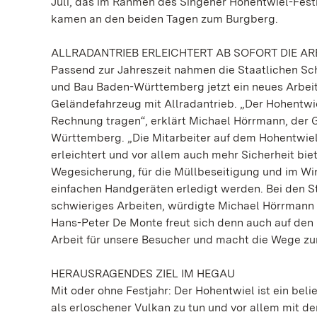
Juli, das im Rahmen des Singener Hohentwiel-Fest
kamen an den beiden Tagen zum Burgberg.
ALLRADANTRIEB ERLEICHTERT AB SOFORT DIE AR
Passend zur Jahreszeit nahmen die Staatlichen 
und Bau Baden-Württemberg jetzt ein neues Arbeits
Geländefahrzeug mit Allradantrieb. „Der Hohentwi
Rechnung tragen“, erklärt Michael Hörrmann, der 
Württemberg. „Die Mitarbeiter auf dem Hohentwiel 
erleichtert und vor allem auch mehr Sicherheit bie
Wegesicherung, für die Müllbeseitigung und im Wi
einfachen Handgeräten erledigt werden. Bei den S
schwieriges Arbeiten, würdigte Michael Hörrmann 
Hans-Peter De Monte freut sich denn auch auf den
Arbeit für unsere Besucher und macht die Wege zur
HERAUSRAGENDES ZIEL IM HEGAU
Mit oder ohne Festjahr: Der Hohentwiel ist ein bel
als erloschener Vulkan zu tun und vor allem mit de