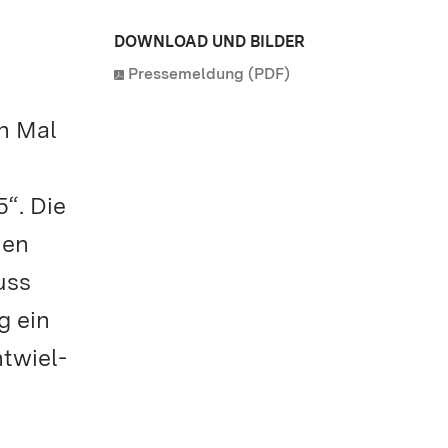
DOWNLOAD UND BILDER
Pressemeldung (PDF)
en Mal
“. Die
hen
uss
g ein
twiel-