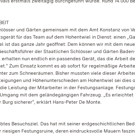
ivals erstmals zweitägig durchgeführt wurde. Rund 14.000 B
BEIT
Schlösser und Gärten gemeinsam mit dem Amt Konstanz von 
gerät für das Team auf dem Hohentwiel in Dienst: einen „Gat
el ist das ganze Jahr geöffnet: Dem können wir mit dem neu
Geschäftsführer der Staatlichen Schlösser und Gärten Baden
erhalten nun endlich ein passendes Gerät, das die Arbeit de
tet.“ Zum Einsatz kommt es ab sofort für regelmäßige Arbeit
nter zum Schneeräumen. Bisher mussten viele dieser Arbeite
teigungen und Höhenunterschieden am Hohentwiel sei dies of
die Leistung der Mitarbeiter in der Festungsanlage. Festung
 Umgang mit dem geländegängigen Fahrzeug. „Es erleichtet 
 Burg sicherer“, erklärt Hans-Peter De Monte.
iebtes Besuchsziel. Das hat mit seiner erdgeschichtlichen Be
r riesigen Festungsruine, deren eindrucksvolle Mauern faszi