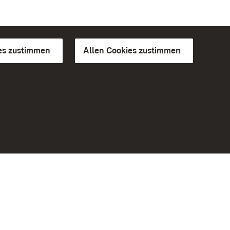
es zustimmen
Allen Cookies zustimmen
d Gärten
Weiteres
Portal
Monumente
Besuchen Sie uns auf Facebook
Besuchen Sie uns auf Instagram
Besuchen Sie uns auf Youtube
Lernen Sie unsere Apps kennen
iheit