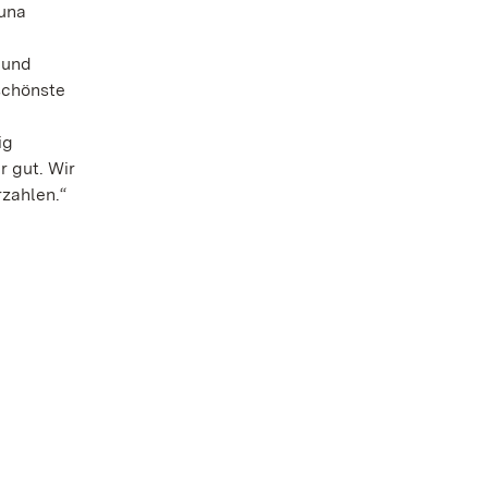
auna
 und
schönste
ig
 gut. Wir
zahlen.“