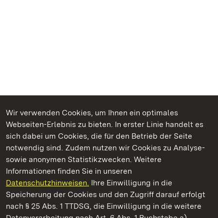
Wir verwenden Cookies, um Ihnen ein optimales
Webseiten-Erlebnis zu bieten. In erster Linie handelt es
Kommen. Staunen. Genießen.
sich dabei um Cookies, die für den Betrieb der Seite
notwendig sind. Zudem nutzen wir Cookies zu Analyse-
sowie anonymen Statistikzwecken. Weitere
Informationen finden Sie in unseren
Datenschutzhinweisen.
Ihre Einwilligung in die
Staatliche Schlösser und Gärten Baden‑Württemberg
Speicherung der Cookies und den Zugriff darauf erfolgt
nach § 25 Abs. 1 TTDSG, die Einwilligung in die weitere
Staatliche Schlösser und Gärten Baden-Württemberg
Datenverarbeitung nach Art. 6 Abs. 1 Buchstabe a)