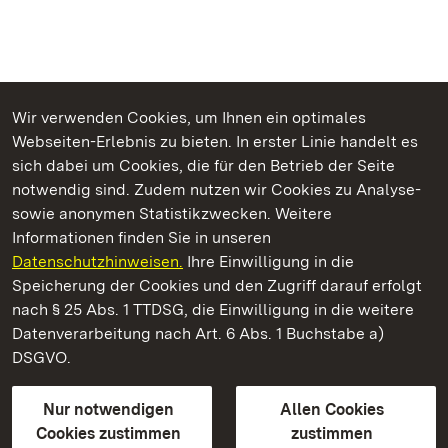
Wir verwenden Cookies, um Ihnen ein optimales
Webseiten-Erlebnis zu bieten. In erster Linie handelt es
Kommen. Staunen. Genießen.
sich dabei um Cookies, die für den Betrieb der Seite
notwendig sind. Zudem nutzen wir Cookies zu Analyse-
sowie anonymen Statistikzwecken. Weitere
Informationen finden Sie in unseren
Datenschutzhinweisen.
Ihre Einwilligung in die
Staatliche Schlösser und Gärten Baden‑Württemberg
Speicherung der Cookies und den Zugriff darauf erfolgt
nach § 25 Abs. 1 TTDSG, die Einwilligung in die weitere
Staatliche Schlösser und Gärten Baden-Württemberg
Datenverarbeitung nach Art. 6 Abs. 1 Buchstabe a)
DSGVO.
Kontakt
FAQ
Impressum
Datenschutz
Gebärdensprache
Leichte Sprache
Erklärung zur Barrierefreiheit
Nur notwendigen
Allen Cookies
BITV-konform (geprüfte Seiten)
Cookies zustimmen
zustimmen