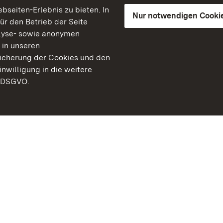
seiten-Erlebnis zu bieten. In
Nur notwendigen Cooki
für den Betrieb der Seite
lyse- sowie anonymen
 in unseren
peicherung der Cookies und den
inwilligung in die weitere
) DSGVO.
Staatliche Schlösser un
Baden-Württemberg
Kontakt
FAQ
Impressum
Datenschutz
Gebärdensprache
Leichte Sprache
Erklärung zur Barrierefre
BITV-konform (geprüfte S