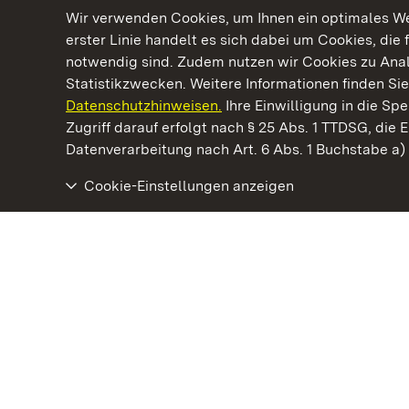
Wir verwenden Cookies, um Ihnen ein optimales Web
erster Linie handelt es sich dabei um Cookies, die 
notwendig sind. Zudem nutzen wir Cookies zu Ana
Statistikzwecken. Weitere Informationen finden Sie
Datenschutzhinweisen.
Ihre Einwilligung in die S
Kommen. Staunen. Genießen.
Zugriff darauf erfolgt nach § 25 Abs. 1 TTDSG, die E
Datenverarbeitung nach Art. 6 Abs. 1 Buchstabe a
Cookie-Einstellungen anzeigen
Staatliche Schlösser und Gärten Baden‑Württemberg