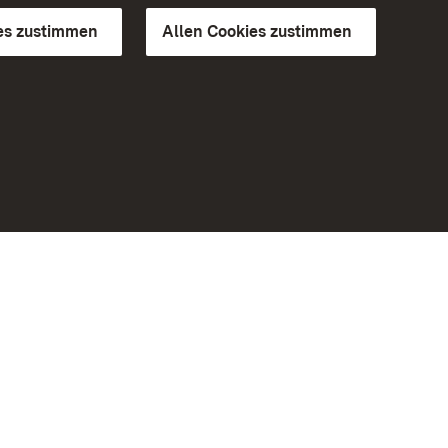
es zustimmen
Allen Cookies zustimmen
d Gärten
Weiteres
Portal
Monumente
Besuchen Sie uns auf Facebook
Besuchen Sie uns auf Instagram
Besuchen Sie uns auf Youtube
Lernen Sie unsere Apps kennen
iheit
Google Play Store
eiten)
App Store für iPhone