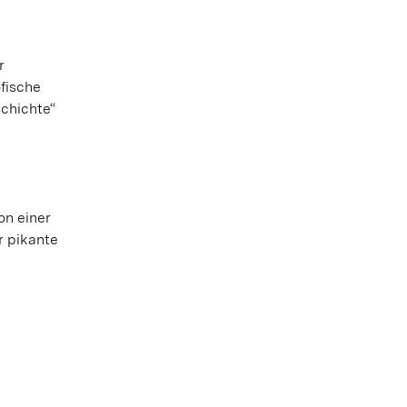
r
fische
schichte“
on einer
r pikante