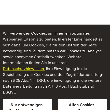
Wir verwenden Cookies, um Ihnen ein optimales
Webseiten-Erlebnis zu bieten. In erster Linie handelt es
Kommen. Staunen. Genießen.
sich dabei um Cookies, die für den Betrieb der Seite
notwendig sind. Zudem nutzen wir Cookies zu Analyse-
sowie anonymen Statistikzwecken. Weitere
Informationen finden Sie in unseren
Datenschutzhinweisen.
Ihre Einwilligung in die
Staatliche Schlösser und Gärten Baden‑Württemberg
Speicherung der Cookies und den Zugriff darauf erfolgt
nach § 25 Abs. 1 TTDSG, die Einwilligung in die weitere
Staatliche Schlösser und Gärten Baden-Württemberg
Datenverarbeitung nach Art. 6 Abs. 1 Buchstabe a)
DSGVO.
Kontakt
FAQ
Impressum
Datenschutz
Gebärdensprache
Leichte Sprache
Erklärung zur Barrierefreiheit
Nur notwendigen
Allen Cookies
BITV-konform (geprüfte Seiten)