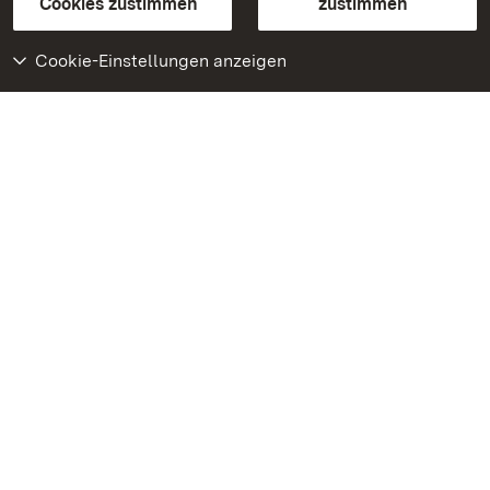
Cookies zustimmen
zustimmen
Cookie-Einstellungen anzeigen
Weiteres
Portal
Monumente
Besuchen Sie uns auf
Facebook
Besuchen Sie uns auf
Instagram
Besuchen Sie uns auf
Youtube
Lernen Sie unsere Apps
kennen
Google Play Store
App Store für iPhone