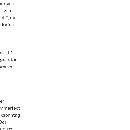
pürsinn,
tiven
lt“, ein
 dürfen
er „12.
ngst über
biente
der
ommerfest
ocksonntag
Der
August.