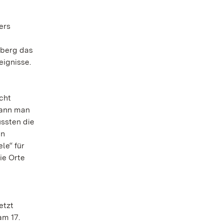
ers
mberg das
eignisse.
cht
kann man
ssten die
en
le“ für
ie Orte
etzt
am 17.