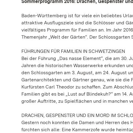
Sommerprogramm 2016: Drachen, Gespenster und
Baden-Württemberg ist für viele ein beliebtes Ur
attraktive Ausflugsziele sind die Schlösser und 
vielfältiges Programm für Familien an. Im Jahr 20
Themenjahr „Welt der Gärten“. Der Schlossgarten 
FÜHRUNGEN FÜR FAMILIEN IN SCHWETZINGEN
Bei der Führung „Das nasse Element“, die am 30. 
Jahren die historischen Wasserwerke erkunden un
den Schlossgarten am 3. August, am 24. August un
Gartenarchitekten und Gärtner genau, wie sie die 
Kurfürsten Carl Theodor zu schaffen. Zum Abschlus
Familien gibt es bei „Lust auf Blindekuh?“ am 14. 
großer Auftritte, zu Spielflächen und in manchen 
DRACHEN, GESPENSTER UND EIN MORD IM SCHL
Gestern noch konnten die Damen und Herren des H
fürchten sich alle: Eine Kammerzofe wurde heimtü