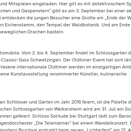
nd Mitspielen eingeladen. Hier gilt es mit detektivischem S
achen und Gespenstern“ gibt es am 3. September bei einer ak
i entdecken die jungen Besucher eine Grotte am „Ende der We
ken Eichenstamm, den Tempel der Waldbotanik. Und am Ende
n beweglichen Drachen basteln.
tomobile: Vom 2. bis 4. September findet im Schlossgarten d
D-Classic-Gala Schwetzingen. Der Oldtimer-Event hat sich lä
erlesene internationale Oldtimer werden im einzigartigen Am
 eine Kunstausstellung renommierter Künstler, kulinarische
n Schlösser und Gärten im Jahr 2016 feiern, ist die Palette 
schen Schlossgarten von Weikersheim wird am 31. Juli ein S
nnen gefeiert. Schloss Solitude bei Stuttgart lädt zum Bar
e Jugendorchester „Die Telemänner“ bei einem Wandelkonzert. 
esidenz Bruchsal erstrahlt beim neuen „Lichterfest“ am 13. 