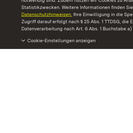
notwendig sind. Zudem nutzen wir Cookies zu Ana
Statistikzwecken. Weitere Informationen finden Sie
Datenschutzhinweisen.
Ihre Einwilligung in die S
Kommen. Staunen. Genießen.
Zugriff darauf erfolgt nach § 25 Abs. 1 TTDSG, die E
Datenverarbeitung nach Art. 6 Abs. 1 Buchstabe a
Cookie-Einstellungen anzeigen
Staatliche Schlösser und Gärten Baden‑Württemberg