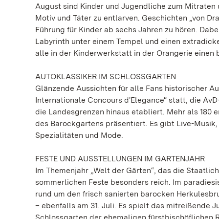
August sind Kinder und Jugendliche zum Mitraten u
Motiv und Täter zu entlarven. Geschichten „von Dr
Führung für Kinder ab sechs Jahren zu hören. Dabe
Labyrinth unter einem Tempel und einen extradic
alle in der Kinderwerkstatt in der Orangerie eine
AUTOKLASSIKER IM SCHLOSSGARTEN
Glänzende Aussichten für alle Fans historischer Au
Internationale Concours d'Elegance“ statt, die Av
die Landesgrenzen hinaus etabliert. Mehr als 180 
des Barockgartens präsentiert. Es gibt Live-Musik,
Spezialitäten und Mode.
FESTE UND AUSSTELLUNGEN IM GARTENJAHR
Im Themenjahr „Welt der Gärten“, das die Staatliche
sommerlichen Feste besonders reich. Im paradiesi
rund um den frisch sanierten barocken Herkulesbru
– ebenfalls am 31. Juli. Es spielt das mitreißend
Schlossgarten der ehemaligen fürstbischöflichen R