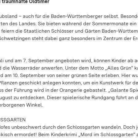
 traumhafte Oldtimer
laubsland – auch für die Baden-Württemberger selbst. Besond
Gärten des Landes. Sie bieten während der Sommermonate ein
16 feiern die Staatlichen Schlösser und Gärten Baden-Württe
Schwetzingen steht dabei ganz besonders im Zentrum der Er
Juli und am 7. September angeboten wird, können Kinder ab a
d die Wasserräder anwerfen. Unter dem Motto „Alles Grün“ 
d am 10. September von seiner grünen Seite erleben. Hier wu
Pflanzen geschickt anlegen konnten, um ein Kunstwerk für d
s der Führung wird in der Orangerie gebastelt. „Galante Spie
August zu entdecken. Dieser spielerische Rundgang führt an d
verborgenen Winkel.
OSSGARTEN
ofes unbeschwert durch den Schlossgarten wandeln. Doch j
ckisch ermordet! Beim Kinderkrimi „Mord im Schlossgarten“ 