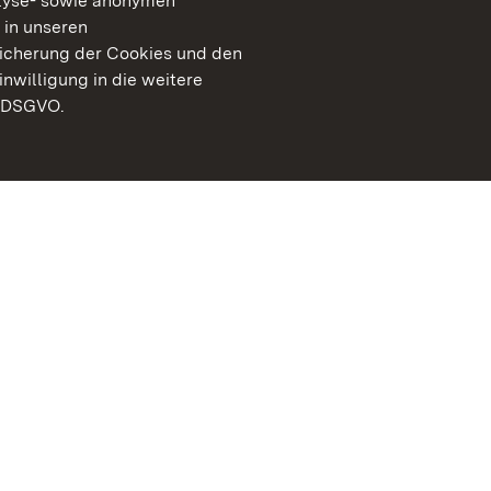
lyse- sowie anonymen
 in unseren
peicherung der Cookies und den
inwilligung in die weitere
) DSGVO.
Staatliche Schlösser un
Baden-Württemberg
Kontakt
FAQ
Impressum
Datenschutz
Gebärdensprache
Leichte Sprache
Erklärung zur Barrierefre
BITV-konform (geprüfte S