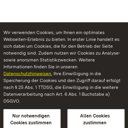
Wir verwenden Cookies, um Ihnen ein optimales
Webseiten-Erlebnis zu bieten. In erster Linie handelt es
Kommen. Staunen. Genießen.
sich dabei um Cookies, die für den Betrieb der Seite
notwendig sind. Zudem nutzen wir Cookies zu Analyse-
sowie anonymen Statistikzwecken. Weitere
Informationen finden Sie in unseren
Datenschutzhinweisen.
Ihre Einwilligung in die
Staatliche Schlösser und Gärten Baden‑Württemberg
Speicherung der Cookies und den Zugriff darauf erfolgt
nach § 25 Abs. 1 TTDSG, die Einwilligung in die weitere
Staatliche Schlösser und Gärten Baden-Württemberg
Datenverarbeitung nach Art. 6 Abs. 1 Buchstabe a)
DSGVO.
Kontakt
FAQ
Impressum
Datenschutz
Gebärdensprache
Leichte Sprache
Erklärung zur Barrierefreiheit
Nur notwendigen
Allen Cookies
BITV-konform (geprüfte Seiten)
Cookies zustimmen
zustimmen