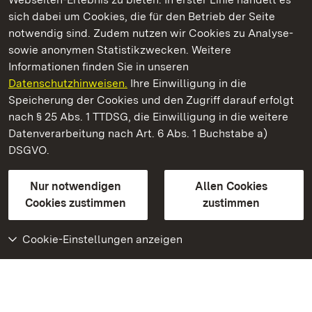
Kommen. Staunen. Genießen.
sich dabei um Cookies, die für den Betrieb der Seite
notwendig sind. Zudem nutzen wir Cookies zu Analyse-
sowie anonymen Statistikzwecken. Weitere
Informationen finden Sie in unseren
Datenschutzhinweisen.
Ihre Einwilligung in die
Staatliche Schlösser und Gärten Baden‑Württemberg
Speicherung der Cookies und den Zugriff darauf erfolgt
nach § 25 Abs. 1 TTDSG, die Einwilligung in die weitere
Staatliche Schlösser und Gärten Baden-Württemberg
Datenverarbeitung nach Art. 6 Abs. 1 Buchstabe a)
DSGVO.
Kontakt
FAQ
Impressum
Datenschutz
Gebärdensprache
Leichte Sprache
Erklärung zur Barrierefreiheit
Nur notwendigen
Allen Cookies
BITV-konform (geprüfte Seiten)
Cookies zustimmen
zustimmen
Cookie-Einstellungen anzeigen
Weiteres
Portal
Monumente
Besuchen Sie uns auf
Facebook