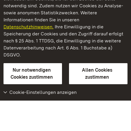
notwendig sind. Zudem nutzen wir Cookies zu Analyse-
sowie anonymen Statistikzwecken. Weitere
Informationen finden Sie in unseren
Datenschutzhinweisen.
Ihre Einwilligung in die
Staatliche Schlösser und Gärten Baden‑Württemberg
Speicherung der Cookies und den Zugriff darauf erfolgt
nach § 25 Abs. 1 TTDSG, die Einwilligung in die weitere
Staatliche Schlösser und Gärten Baden-Württemberg
Datenverarbeitung nach Art. 6 Abs. 1 Buchstabe a)
DSGVO.
Kontakt
FAQ
Impressum
Datenschutz
Gebärdensprache
Leichte Sprache
Erklärung zur Barrierefreiheit
Nur notwendigen
Allen Cookies
BITV-konform (geprüfte Seiten)
Cookies zustimmen
zustimmen
Cookie-Einstellungen anzeigen
Weiteres
Portal
Monumente
Besuchen Sie uns auf
Facebook
Besuchen Sie uns auf
Instagram