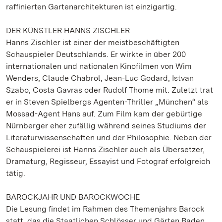
raffinierten Gartenarchitekturen ist einzigartig.
DER KÜNSTLER HANNS ZISCHLER
Hanns Zischler ist einer der meistbeschäftigten
Schauspieler Deutschlands. Er wirkte in über 200
internationalen und nationalen Kinofilmen von Wim
Wenders, Claude Chabrol, Jean-Luc Godard, Istvan
Szabo, Costa Gavras oder Rudolf Thome mit. Zuletzt trat
er in Steven Spielbergs Agenten-Thriller „München“ als
Mossad-Agent Hans auf. Zum Film kam der gebürtige
Nürnberger eher zufällig während seines Studiums der
Literaturwissenschaften und der Philosophie. Neben der
Schauspielerei ist Hanns Zischler auch als Übersetzer,
Dramaturg, Regisseur, Essayist und Fotograf erfolgreich
tätig.
BAROCKJAHR UND BAROCKWOCHE
Die Lesung findet im Rahmen des Themenjahrs Barock
statt, das die Staatlichen Schlösser und Gärten Baden