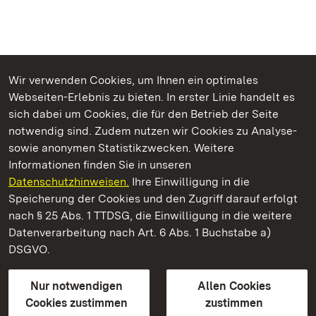
Wir verwenden Cookies, um Ihnen ein optimales
Webseiten-Erlebnis zu bieten. In erster Linie handelt es
Kommen. Staunen. Genießen.
sich dabei um Cookies, die für den Betrieb der Seite
notwendig sind. Zudem nutzen wir Cookies zu Analyse-
sowie anonymen Statistikzwecken. Weitere
Informationen finden Sie in unseren
Datenschutzhinweisen.
Ihre Einwilligung in die
Staatliche Schlösser und Gärten Baden‑Württemberg
Speicherung der Cookies und den Zugriff darauf erfolgt
nach § 25 Abs. 1 TTDSG, die Einwilligung in die weitere
Staatliche Schlösser und Gärten Baden-Württemberg
Datenverarbeitung nach Art. 6 Abs. 1 Buchstabe a)
DSGVO.
Kontakt
FAQ
Impressum
Datenschutz
Gebärdensprache
Leichte Sprache
Erklärung zur Barrierefreiheit
Nur notwendigen
Allen Cookies
BITV-konform (geprüfte Seiten)
Cookies zustimmen
zustimmen