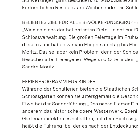
Schwetzingen ganz besonders zu: 9.820Gäste zählte
kurfürstlichen Residenz am Wochenende. Die Schlo
BELIEBTES ZIEL FÜR ALLE BEVÖLKERUNGSGRUPP
„Wir sind eines der beliebtesten Ziele – nicht nur f
Schlossverwaltung. Die großen Feiertage im Frühs
diesem Jahr haben wir von Pfingstsamstag bis Pfi
Moritz. Das sei aber kein Problem, denn der Schlos
Besucher alle ihre eigenen Wege und Orte finden. 
Sandra Moritz.
FERIENPROGRAMM FÜR KINDER
Während der Schulferien bieten die Staatlichen S
Schlossgarten können sie altersgemäß die Geschi
Etwa bei der Sonderführung „Das nasse Element“ a
anderem das historische obere Wasserwerk. Ebenfal
Gartenarchitekten es schafften, mit dem Schlossg
heißt die Führung, bei der es nach der Entdeckung