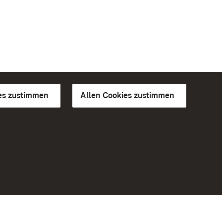
es zustimmen
Allen Cookies zustimmen
d Gärten
Weiteres
Portal
Monumente
Besuchen Sie uns auf Facebook