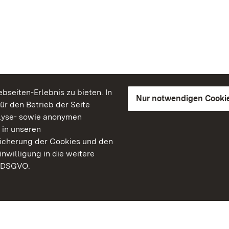
seiten-Erlebnis zu bieten. In
Nur notwendigen Cooki
für den Betrieb der Seite
lyse- sowie anonymen
 in unseren
peicherung der Cookies und den
inwilligung in die weitere
) DSGVO.
Staatliche Schlösser un
Baden-Württemberg
Kontakt
FAQ