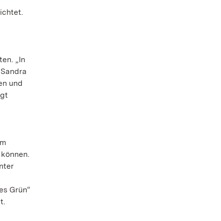
ichtet.
en. „In
 Sandra
nen und
agt
Im
 können.
nter
es Grün“
t.