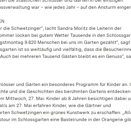
n die Staatlichen Schlösser und Gärten in der einstigen
ssverwaltung war – wie jedes Jahr – auf den Ansturm einger
EN
ür die Schwetzinger“, lacht Sandra Moritz die Leiterin der
ommer locken bei gutem Wetter Tausende in den Schlossgart
ngstmontag 9.820 Menschen bei uns im Garten gezählt“, sagt
sgarten ist so weitläufig und vielfältig, dass die Besucherin
„Auch bei mehreren Tausend Gästen bleibt es ein Genuss“, s
chlösser und Gärten ein besonderes Programm für Kinder an. 
chte und die Geschichten des berühmten Gartens entdecken
m Mittwoch, 27. Mai: Kinder ab 8 Jahren besichtigen dabei u
ls am 27. Mai erfahren Kinder, wie die Gärtner und
arten Schwetzingen ein grünes Kunstwerk zu erschaffen: „All
stour im Schlossgarten eine Bastelrunde in der Orangerie gib