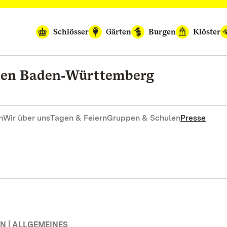
Schlösser
Gärten
Burgen
Klöster
rten Baden‑Württemberg
n
Wir über uns
Tagen & Feiern
Gruppen & Schulen
Presse
 | ALLGEMEINES