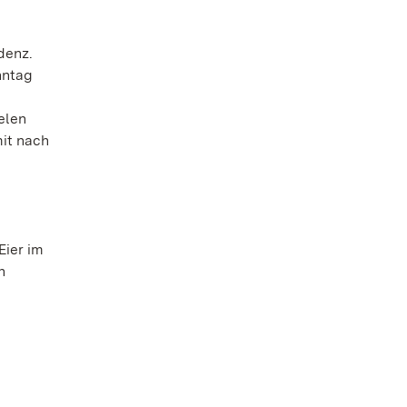
denz.
nntag
elen
mit nach
Eier im
n