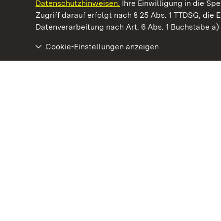
Datenschutzhinweisen.
Ihre Einwilligung in die S
Kommen. Staunen. Genießen.
Zugriff darauf erfolgt nach § 25 Abs. 1 TTDSG, die E
Datenverarbeitung nach Art. 6 Abs. 1 Buchstabe a
Cookie-Einstellungen anzeigen
Staatliche Schlösser und Gärten Baden‑Württemberg