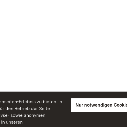
seiten-Erlebnis zu bieten. In
Nur notwendigen Cooki
für den Betrieb der Seite
lyse- sowie anonymen
 in unseren