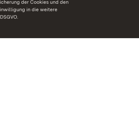
peicherung der Cookies und den
inwilligung in die weitere
) DSGVO.
Staatliche Schlösser un
Baden-Württemberg
Kontakt
FAQ
Impressum
Datenschutz
Gebärdensprache
Leichte Sprache
Erklärung zur Barrierefre
BITV-konform (geprüfte S