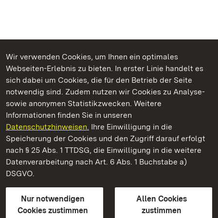
Wir verwenden Cookies, um Ihnen ein optimales
Webseiten-Erlebnis zu bieten. In erster Linie handelt es
Kommen. Staunen. Genießen.
sich dabei um Cookies, die für den Betrieb der Seite
notwendig sind. Zudem nutzen wir Cookies zu Analyse-
sowie anonymen Statistikzwecken. Weitere
Informationen finden Sie in unseren
Datenschutzhinweisen.
Ihre Einwilligung in die
Staatliche Schlösser und Gärten Baden‑Württemberg
Speicherung der Cookies und den Zugriff darauf erfolgt
nach § 25 Abs. 1 TTDSG, die Einwilligung in die weitere
Staatliche Schlösser und Gärten Baden-Württemberg
Datenverarbeitung nach Art. 6 Abs. 1 Buchstabe a)
DSGVO.
Kontakt
FAQ
Impressum
Datenschutz
Gebärdensprache
Leichte Sprache
Erklärung zur Barrierefreiheit
Nur notwendigen
Allen Cookies
BITV-konform (geprüfte Seiten)
Cookies zustimmen
zustimmen