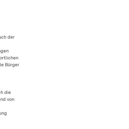
uch der
ngen
ortlichen
te Bürger
h die
und von
zung