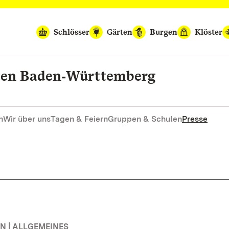
Schlösser
Gärten
Burgen
Klöster
rten Baden‑Württemberg
n
Wir über uns
Tagen & Feiern
Gruppen & Schulen
Presse
 | ALLGEMEINES