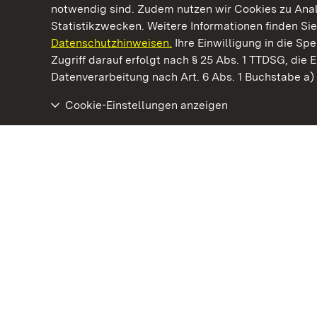
notwendig sind. Zudem nutzen wir Cookies zu Ana
Statistikzwecken. Weitere Informationen finden Sie
Datenschutzhinweisen.
Ihre Einwilligung in die S
Kommen. Staunen. Genießen.
Zugriff darauf erfolgt nach § 25 Abs. 1 TTDSG, die E
Datenverarbeitung nach Art. 6 Abs. 1 Buchstabe a
Cookie-Einstellungen anzeigen
Staatliche Schlösser und Gärten Baden‑Württemberg