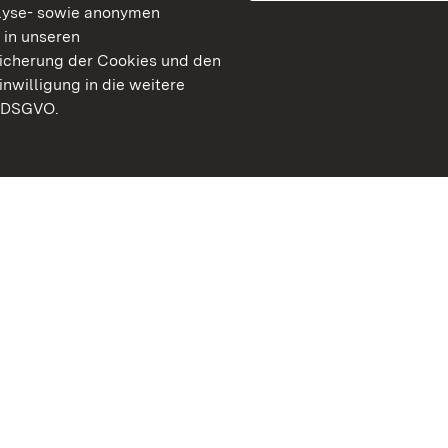
lyse- sowie anonymen
 in unseren
peicherung der Cookies und den
inwilligung in die weitere
) DSGVO.
Staatliche Schlösser un
Baden-Württemberg
Kontakt
FAQ
Impressum
Datenschutz
Gebärdensprache
Leichte Sprache
Erklärung zur Barrierefre
BITV-konform (geprüfte S