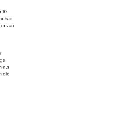
 19.
Michael
orm von
r
age
n als
n die