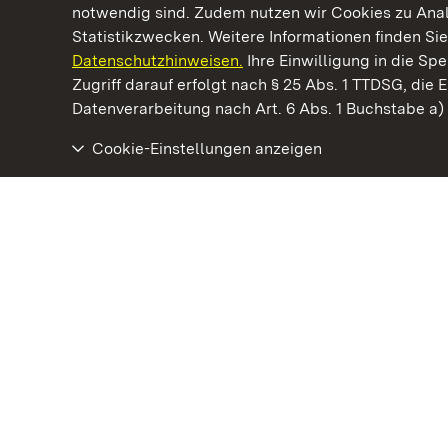
notwendig sind. Zudem nutzen wir Cookies zu Ana
Statistikzwecken. Weitere Informationen finden Sie
Datenschutzhinweisen.
Ihre Einwilligung in die S
Kommen. Staunen. Genießen.
Zugriff darauf erfolgt nach § 25 Abs. 1 TTDSG, die E
Datenverarbeitung nach Art. 6 Abs. 1 Buchstabe a
Cookie-Einstellungen anzeigen
Staatliche Schlösser und Gärten Baden‑Württemberg