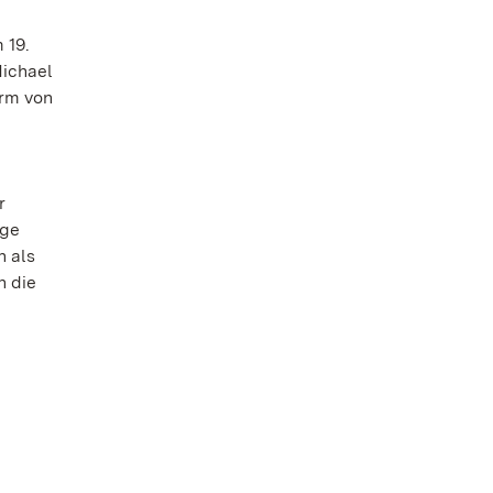
 19.
Michael
orm von
r
age
n als
n die