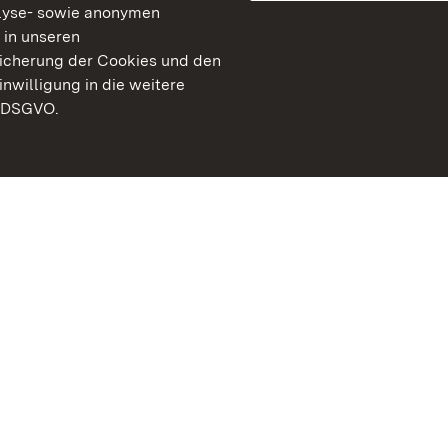
lyse- sowie anonymen
 in unseren
peicherung der Cookies und den
inwilligung in die weitere
) DSGVO.
Staatliche Schlösser un
Baden-Württemberg
Kontakt
FAQ
Impressum
Datenschutz
Gebärdensprache
Leichte Sprache
Erklärung zur Barrierefre
BITV-konform (geprüfte S