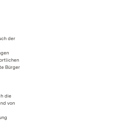
uch der
ngen
ortlichen
te Bürger
h die
und von
zung