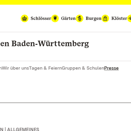
Schlösser
Gärten
Burgen
Klöster
rten Baden‑Württemberg
n
Wir über uns
Tagen & Feiern
Gruppen & Schulen
Presse
 | ALLGEMEINES