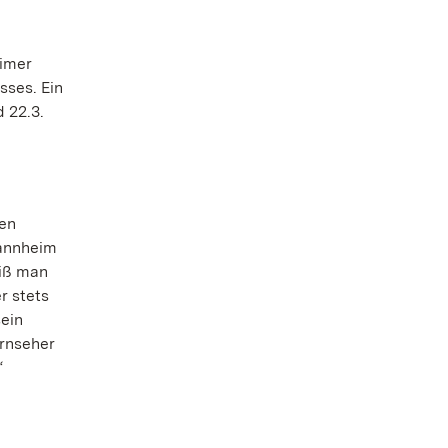
eimer
sses. Ein
 22.3.
hen
Mannheim
eiß man
r stets
sein
ernseher
“