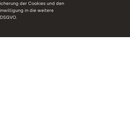
peicherung der Cookies und den
inwilligung in die weitere
) DSGVO.
Staatliche Schlösser un
Baden-Württemberg
Kontakt
FAQ
Impressum
Datenschutz
Gebärdensprache
Leichte Sprache
Erklärung zur Barrierefre
BITV-konform (geprüfte S