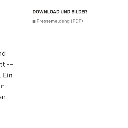
DOWNLOAD UND BILDER
Pressemeldung (PDF)
nd
tt -–
. Ein
in
en