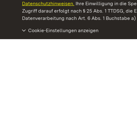
Datenschutzhinweisen.
Ihre Einwilligung in die S
Kommen. Staunen. Genießen.
Zugriff darauf erfolgt nach § 25 Abs. 1 TTDSG, die E
Datenverarbeitung nach Art. 6 Abs. 1 Buchstabe a
Cookie-Einstellungen anzeigen
Staatliche Schlösser und Gärten Baden‑Württemberg