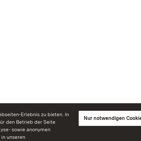
seiten-Erlebnis zu bieten. In
Nur notwendigen Cooki
für den Betrieb der Seite
lyse- sowie anonymen
 in unseren