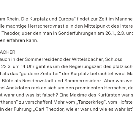
am Rhein. Die Kurpfalz und Europa“ findet zur Zeit im Mannh
ie mächtige Herrscherdynastie in den Mittelpunkt des Intere
l Theodor, über den man in Sonderführungen am 26.1., 2.3. und
en erfahren kann.
BACHER
 auch in der Sommerresidenz der Wittelsbacher, Schloss
 22.3. um 14 Uhr geht es um die Regierungszeit des pfälzisc
d als das "goldene Zeitalter" der Kurpfalz betrachtet wird. 
e Blüte als Residenzstadt und Sommerresidenz. Aber was w
nd Anekdoten ranken sich um den prominenten Herrscher, de
t wahr und was ist falsch? Eine Maxime des Kurfürsten war 
thanen“ zu verschaffen! Mehr vom „Tänzerkrieg“, vom Hofst
n der Führung „Carl Theodor, wie er war und wie es wahr ist