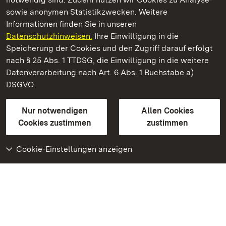
sowie anonymen Statistikzwecken. Weitere
Informationen finden Sie in unseren
Datenschutzhinweisen.
Ihre Einwilligung in die
Staatliche Schlösser und Gärten Baden‑Württemberg
Speicherung der Cookies und den Zugriff darauf erfolgt
nach § 25 Abs. 1 TTDSG, die Einwilligung in die weitere
Staatliche Schlösser und Gärten Baden-Württemberg
Datenverarbeitung nach Art. 6 Abs. 1 Buchstabe a)
DSGVO.
Kontakt
FAQ
Impressum
Datenschutz
Gebärdensprache
Leichte Sprache
Erklärung zur Barrierefreiheit
Nur notwendigen
Allen Cookies
BITV-konform (geprüfte Seiten)
Cookies zustimmen
zustimmen
Cookie-Einstellungen anzeigen
Weiteres
Portal
Monumente
Besuchen Sie uns auf
Facebook
Besuchen Sie uns auf
Instagram
Besuchen Sie uns auf