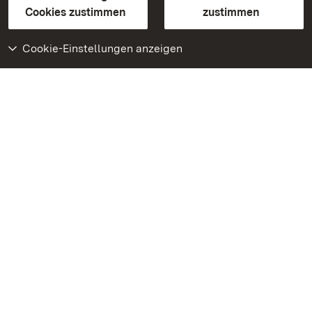
BITV-konform (geprüfte Seiten)
Cookies zustimmen
zustimmen
Cookie-Einstellungen anzeigen
Weiteres
Portal
Monumente
Besuchen Sie uns auf
Facebook
Besuchen Sie uns auf
Instagram
Besuchen Sie uns auf
Youtube
Lernen Sie unsere Apps
kennen
Google Play Store
App Store für iPhone