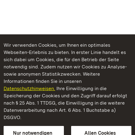
Wir verwenden Cookies, um Ihnen ein optimales
Webseiten-Erlebnis zu bieten. In erster Linie handelt es
Kommen. Staunen. Genießen.
sich dabei um Cookies, die für den Betrieb der Seite
notwendig sind. Zudem nutzen wir Cookies zu Analyse-
sowie anonymen Statistikzwecken. Weitere
Informationen finden Sie in unseren
Datenschutzhinweisen.
Ihre Einwilligung in die
Staatliche Schlösser und Gärten Baden‑Württemberg
Speicherung der Cookies und den Zugriff darauf erfolgt
nach § 25 Abs. 1 TTDSG, die Einwilligung in die weitere
Staatliche Schlösser und Gärten Baden-Württemberg
Datenverarbeitung nach Art. 6 Abs. 1 Buchstabe a)
DSGVO.
Kontakt
FAQ
Impressum
Datenschutz
Gebärdensprache
Leichte Sprache
Erklärung zur Barrierefreiheit
Nur notwendigen
Allen Cookies