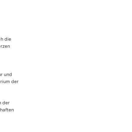
ch die
erzen
ur und
arium der
n der
lhaften