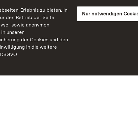
seiten-Erlebnis zu bieten. In
Nur notwendigen Cooki
für den Betrieb der Seite
lyse- sowie anonymen
 in unseren
peicherung der Cookies und den
inwilligung in die weitere
) DSGVO.
Staatliche Schlösser un
Baden-Württemberg
Kontakt
FAQ
Impressum
Datenschutz
Gebärdensprache
Leichte Sprache
Erklärung zur Barrierefre
BITV-konform (geprüfte S