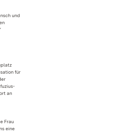
Mensch und
nen
“
uplatz
sation für
der
fuzius-
ort an
ie Frau
ns eine