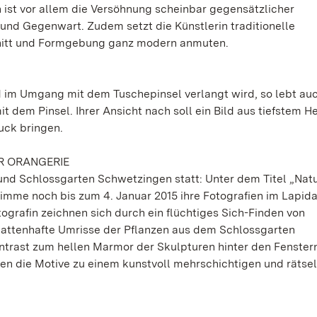
n ist vor allem die Versöhnung scheinbar gegensätzlicher
nd Gegenwart. Zudem setzt die Künstlerin traditionelle
chnitt und Formgebung ganz modern anmuten.
nd im Umgang mit dem Tuschepinsel verlangt wird, so lebt au
t dem Pinsel. Ihrer Ansicht nach soll ein Bild aus tiefstem H
uck bringen.
R ORANGERIE
s und Schlossgarten Schwetzingen statt: Unter dem Titel „Nat
Grimme noch bis zum 4. Januar 2015 ihre Fotografien im Lapid
grafin zeichnen sich durch ein flüchtiges Sich-Finden von
enhafte Umrisse der Pflanzen aus dem Schlossgarten
ntrast zum hellen Marmor der Skulpturen hinter den Fenster
en die Motive zu einem kunstvoll mehrschichtigen und rätse