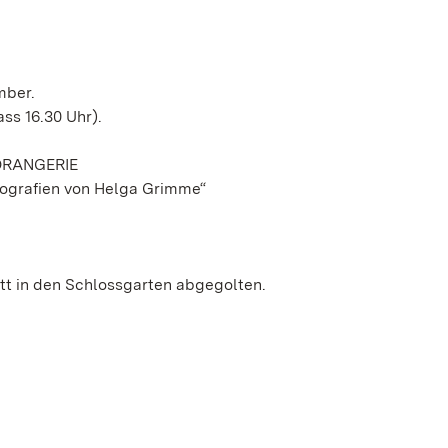
mber.
ass 16.30 Uhr).
ORANGERIE
otografien von Helga Grimme“
itt in den Schlossgarten abgegolten.