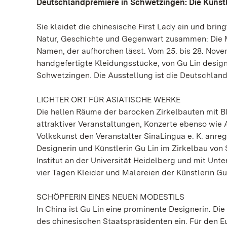
Deutschlandpremiere in Schwetzingen: Die Künstle
Sie kleidet die chinesische First Lady ein und bri
Natur, Geschichte und Gegenwart zusammen: Die Mo
Namen, der aufhorchen lässt. Vom 25. bis 28. Nove
handgefertigte Kleidungsstücke, von Gu Lin design
Schwetzingen. Die Ausstellung ist die Deutschland
LICHTER ORT FÜR ASIATISCHE WERKE
Die hellen Räume der barocken Zirkelbauten mit Bl
attraktiver Veranstaltungen, Konzerte ebenso wie A
Volkskunst den Veranstalter SinaLingua e. K. anre
Designerin und Künstlerin Gu Lin im Zirkelbau von
Institut an der Universität Heidelberg und mit Unte
vier Tagen Kleider und Malereien der Künstlerin Gu
SCHÖPFERIN EINES NEUEN MODESTILS
In China ist Gu Lin eine prominente Designerin. Di
des chinesischen Staatspräsidenten ein. Für den E