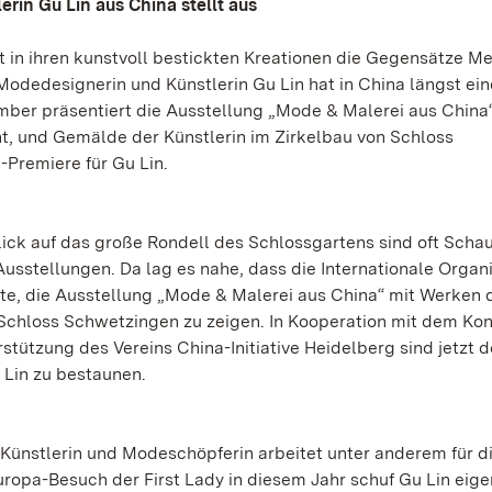
rin Gu Lin aus China stellt aus
ngt in ihren kunstvoll bestickten Kreationen die Gegensätze 
dedesignerin und Künstlerin Gu Lin hat in China längst ei
mber präsentiert die Ausstellung „Mode & Malerei aus China
t, und Gemälde der Künstlerin im Zirkelbau von Schloss
-Premiere für Gu Lin.
ick auf das große Rondell des Schlossgartens sind oft Scha
usstellungen. Da lag es nahe, dass die Internationale Organi
gte, die Ausstellung „Mode & Malerei aus China“ mit Werken 
 Schloss Schwetzingen zu zeigen. In Kooperation mit dem Kon
rstützung des Vereins China-Initiative Heidelberg sind jetzt d
 Lin zu bestaunen.
e Künstlerin und Modeschöpferin arbeitet unter anderem für d
uropa-Besuch der First Lady in diesem Jahr schuf Gu Lin eige