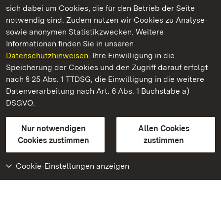
sich dabei um Cookies, die für den Betrieb der Seite
notwendig sind. Zudem nutzen wir Cookies zu Analyse-
sowie anonymen Statistikzwecken. Weitere
Informationen finden Sie in unseren
Datenschutzhinweisen.
Ihre Einwilligung in die
Staatliche Schlösser und Gärten Baden‑Württemberg
Speicherung der Cookies und den Zugriff darauf erfolgt
nach § 25 Abs. 1 TTDSG, die Einwilligung in die weitere
Staatliche Schlösser und Gärten Baden-Württemberg
Datenverarbeitung nach Art. 6 Abs. 1 Buchstabe a)
DSGVO.
Kontakt
FAQ
Impressum
Datenschutz
Gebärdensprache
Leichte Sprache
Erklärung zur Barrierefreiheit
Nur notwendigen
Allen Cookies
BITV-konform (geprüfte Seiten)
Cookies zustimmen
zustimmen
Cookie-Einstellungen anzeigen
Weiteres
Portal
Monumente
Besuchen Sie uns auf
Facebook