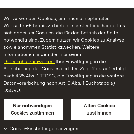
Wir verwenden Cookies, um Ihnen ein optimales
Webseiten-Erlebnis zu bieten. In erster Linie handelt es
Kommen. Staunen. Genießen.
sich dabei um Cookies, die für den Betrieb der Seite
notwendig sind. Zudem nutzen wir Cookies zu Analyse-
sowie anonymen Statistikzwecken. Weitere
Informationen finden Sie in unseren
Datenschutzhinweisen.
Ihre Einwilligung in die
Staatliche Schlösser und Gärten Baden‑Württemberg
Speicherung der Cookies und den Zugriff darauf erfolgt
nach § 25 Abs. 1 TTDSG, die Einwilligung in die weitere
Staatliche Schlösser und Gärten Baden-Württemberg
Datenverarbeitung nach Art. 6 Abs. 1 Buchstabe a)
DSGVO.
Kontakt
FAQ
Impressum
Datenschutz
Gebärdensprache
Leichte Sprache
Erklärung zur Barrierefreiheit
Nur notwendigen
Allen Cookies
BITV-konform (geprüfte Seiten)
Cookies zustimmen
zustimmen
Cookie-Einstellungen anzeigen
Weiteres