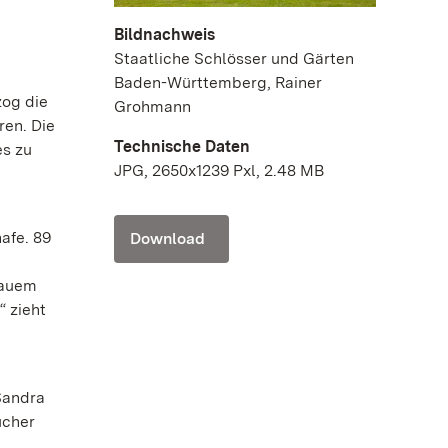
Bildnachweis
Staatliche Schlösser und Gärten
Baden-Württemberg, Rainer
zog die
Grohmann
ren. Die
Technische Daten
es zu
JPG, 2650x1239 Pxl, 2.48 MB
afe. 89
Download
blauem
“ zieht
Sandra
ucher