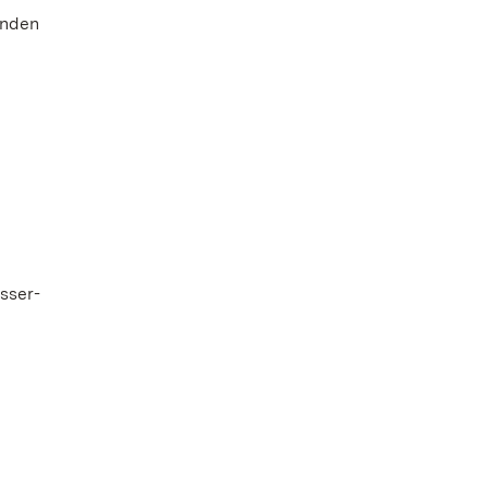
enden
sser-