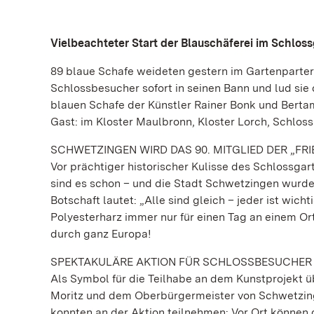
Vielbeachteter Start der Blauschäferei im Schlo
89 blaue Schafe weideten gestern im Gartenparter
Schlossbesucher sofort in seinen Bann und lud sie 
blauen Schafe der Künstler Rainer Bonk und Berta
Gast: im Kloster Maulbronn, Kloster Lorch, Schloss
SCHWETZINGEN WIRD DAS 90. MITGLIED DER „FR
Vor prächtiger historischer Kulisse des Schlossga
sind es schon – und die Stadt Schwetzingen wurde
Botschaft lautet: „Alle sind gleich – jeder ist wich
Polyesterharz immer nur für einen Tag an einem Ort
durch ganz Europa!
SPEKTAKULÄRE AKTION FÜR SCHLOSSBESUCHER
Als Symbol für die Teilhabe an dem Kunstprojekt ü
Moritz und dem Oberbürgermeister von Schwetzinge
konnten an der Aktion teilnehmen: Vor Ort können 