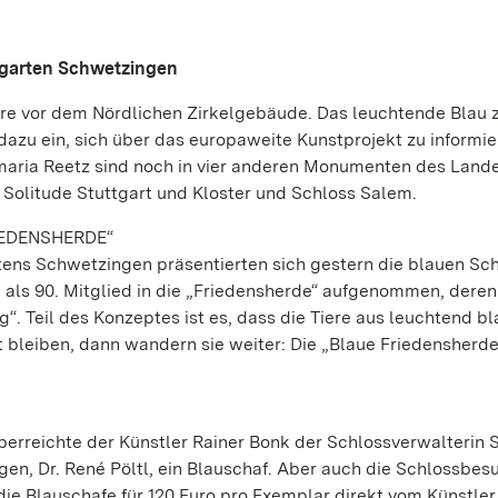
ssgarten Schwetzingen
re vor dem Nördlichen Zirkelgebäude. Das leuchtende Blau 
dazu ein, sich über das europaweite Kunstprojekt zu informie
maria Reetz sind noch in vier anderen Monumenten des Land
 Solitude Stuttgart und Kloster und Schloss Salem.
IEDENSHERDE“
rtens Schwetzingen präsentierten sich gestern die blauen Sch
 als 90. Mitglied in die „Friedensherde“ aufgenommen, deren
tig“. Teil des Konzeptes ist es, dass die Tiere aus leuchtend 
 bleiben, dann wandern sie weiter: Die „Blaue Friedensherde
berreichte der Künstler Rainer Bonk der Schlossverwalterin 
n, Dr. René Pöltl, ein Blauschaf. Aber auch die Schlossbes
die Blauschafe für 120 Euro pro Exemplar direkt vom Künstler