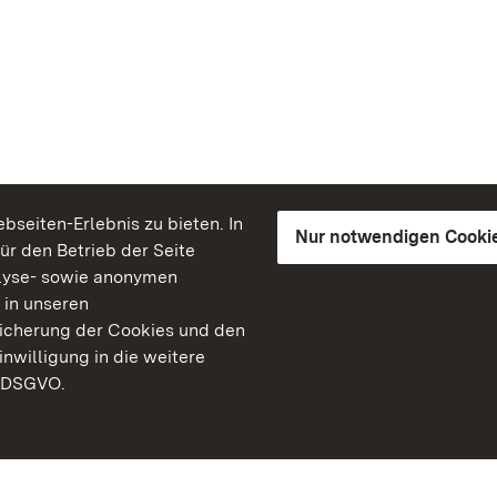
seiten-Erlebnis zu bieten. In
Nur notwendigen Cooki
für den Betrieb der Seite
lyse- sowie anonymen
 in unseren
peicherung der Cookies und den
inwilligung in die weitere
) DSGVO.
Staatliche Schlösser un
Baden-Württemberg
Kontakt