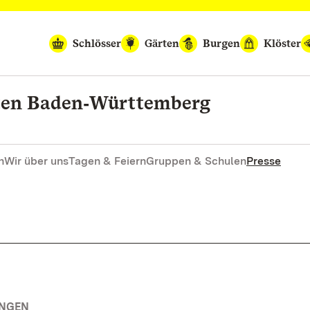
Schlösser
Gärten
Burgen
Klöster
rten Baden‑Württemberg
n
Wir über uns
Tagen & Feiern
Gruppen & Schulen
Presse
UNGEN