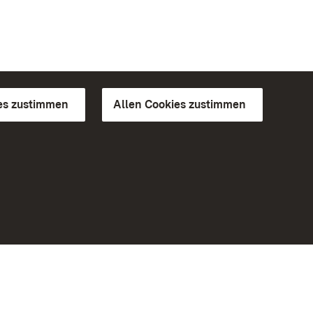
es zustimmen
Allen Cookies zustimmen
d Gärten
Weiteres
Portal
Monumente
Besuchen Sie uns auf Facebook
Besuchen Sie uns auf Instagram
Besuchen Sie uns auf Youtube