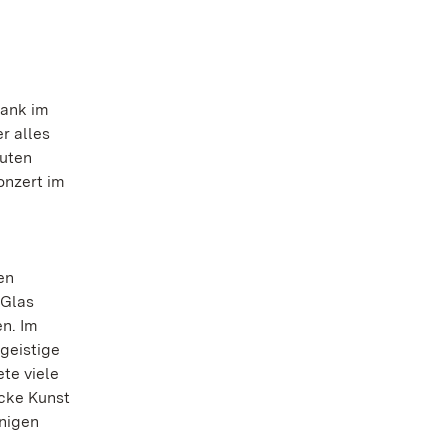
rank im
r alles
guten
onzert im
en
 Glas
n. Im
 geistige
te viele
cke Kunst
nnigen