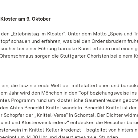
Kloster am 9. Oktober
 den „Erlebnistag im Kloster“. Unter dem Motto „Speis und T
topf schauen und erfahren, was bei den Ordensbrüdern frühe
esucher bei einer Führung barocke Kunst erleben und einen 
Ohrenschmaus sorgen die Stuttgarter Choristen bei einem K
 ein, die faszinierende Welt der mittelalterlichen und barock
sem Jahr wird den Mönchen in den Topf beziehungsweise ins
 buntes Programm rund um klösterliche Gaumenfreuden gebote
es Abtes Benedikt Knittel wandeln. Benedikt Knittel ist der
 Schöpfer der „Knittel-Verse“ in Schöntal. Der Dichter widme
 Kunst und Klosterweinkredenz“ entdecken die Besucher baro
osterwein im Knittel-Keller kredenzt – begleitet von hintersi
beginnt um 14.00 Uhr und dauert etwa zwei Stunden.