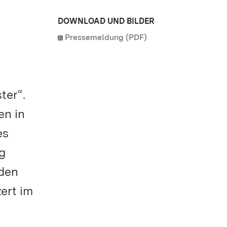
DOWNLOAD UND BILDER
Pressemeldung (PDF)
ter“.
en in
es
g
 den
ert im