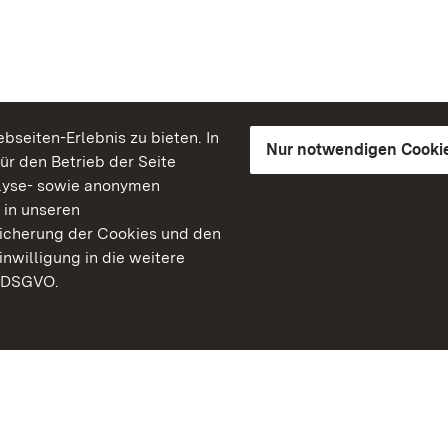
seiten-Erlebnis zu bieten. In
Nur notwendigen Cooki
für den Betrieb der Seite
lyse- sowie anonymen
 in unseren
peicherung der Cookies und den
inwilligung in die weitere
) DSGVO.
Staatliche Schlösser un
Baden-Württemberg
Kontakt
FAQ
Impressum
Datenschutz