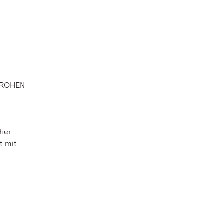
FROHEN
cher
t mit