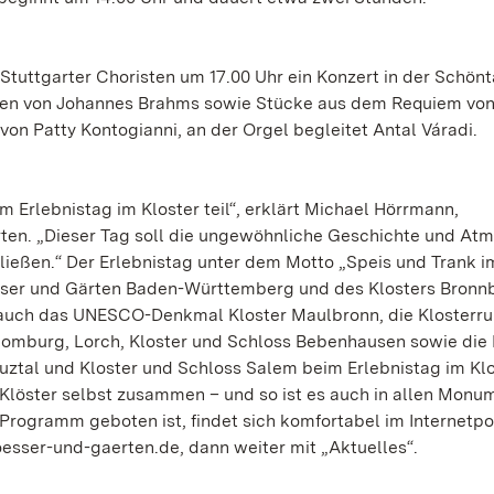
tuttgarter Choristen um 17.00 Uhr ein Konzert in der Schönt
tten von Johannes Brahms sowie Stücke aus dem Requiem vo
 von Patty Kontogianni, an der Orgel begleitet Antal Váradi.
Erlebnistag im Kloster teil“, erklärt Michael Hörrmann,
rten. „Dieser Tag soll die ungewöhnliche Geschichte und At
ließen.“ Der Erlebnistag unter dem Motto „Speis und Trank i
össer und Gärten Baden-Württemberg und des Klosters Bronn
auch das UNESCO-Denkmal Kloster Maulbronn, die Klosterru
oßcomburg, Lorch, Kloster und Schloss Bebenhausen sowie die 
uztal und Kloster und Schloss Salem beim Erlebnistag im Klo
 Klöster selbst zusammen – und so ist es auch in allen Monu
 Programm geboten ist, findet sich komfortabel im Internetpo
esser-und-gaerten.de, dann weiter mit „Aktuelles“.