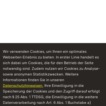
Wir verwenden Cookies, um Ihnen ein optimales
Webseiten-Erlebnis zu bieten. In erster Linie handelt es
Kommen. Staunen. Genießen.
sich dabei um Cookies, die für den Betrieb der Seite
notwendig sind. Zudem nutzen wir Cookies zu Analyse-
sowie anonymen Statistikzwecken. Weitere
Informationen finden Sie in unseren
Datenschutzhinweisen.
Ihre Einwilligung in die
Staatliche Schlösser und Gärten Baden‑Württemberg
Speicherung der Cookies und den Zugriff darauf erfolgt
nach § 25 Abs. 1 TTDSG, die Einwilligung in die weitere
Staatliche Schlösser und Gärten Baden-Württemberg
Datenverarbeitung nach Art. 6 Abs. 1 Buchstabe a)