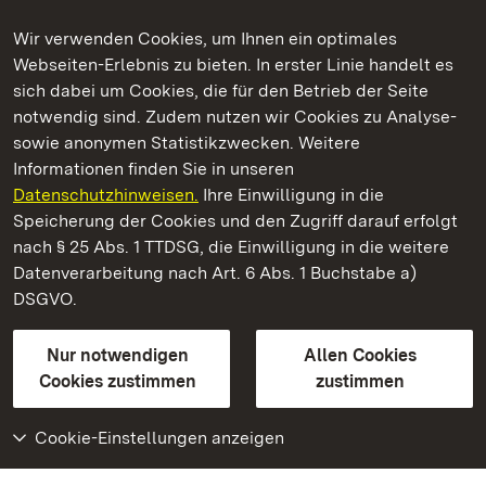
Wir verwenden Cookies, um Ihnen ein optimales
Webseiten-Erlebnis zu bieten. In erster Linie handelt es
Kommen. Staunen. Genießen.
sich dabei um Cookies, die für den Betrieb der Seite
notwendig sind. Zudem nutzen wir Cookies zu Analyse-
sowie anonymen Statistikzwecken. Weitere
Informationen finden Sie in unseren
Datenschutzhinweisen.
Ihre Einwilligung in die
Staatliche Schlösser und Gärten Baden‑Württemberg
Speicherung der Cookies und den Zugriff darauf erfolgt
nach § 25 Abs. 1 TTDSG, die Einwilligung in die weitere
Staatliche Schlösser und Gärten Baden-Württemberg
Datenverarbeitung nach Art. 6 Abs. 1 Buchstabe a)
DSGVO.
Kontakt
FAQ
Impressum
Datenschutz
Gebärdensprache
Leichte Sprache
Erklärung zur Barrierefreiheit
Nur notwendigen
Allen Cookies
BITV-konform (geprüfte Seiten)
Cookies zustimmen
zustimmen
Cookie-Einstellungen anzeigen
Weiteres
Portal
Monumente