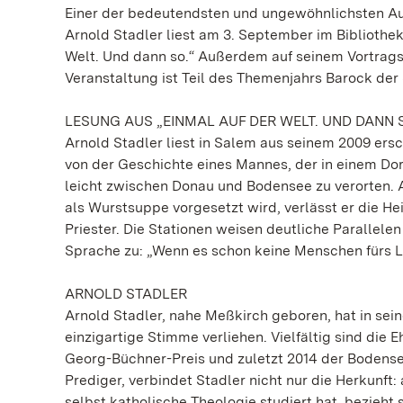
Einer der bedeutendsten und ungewöhnlichsten Au
Arnold Stadler liest am 3. September im Bibliothe
Welt. Und dann so.“ Außerdem auf seinem Vortrag
Veranstaltung ist Teil des Themenjahrs Barock de
LESUNG AUS „EINMAL AUF DER WELT. UND DANN 
Arnold Stadler liest in Salem aus seinem 2009 ers
von der Geschichte eines Mannes, der in einem Dor
leicht zwischen Donau und Bodensee zu verorten. A
als Wurstsuppe vorgesetzt wird, verlässt er die He
Priester. Die Stationen weisen deutliche Parallel
Sprache zu: „Wenn es schon keine Menschen fürs Le
ARNOLD STADLER
Arnold Stadler, nahe Meßkirch geboren, hat in 
einzigartige Stimme verliehen. Vielfältig sind die E
Georg-Büchner-Preis und zuletzt 2014 der Bodense
Prediger, verbindet Stadler nicht nur die Herkunft
selbst katholische Theologie studiert hat, bezieh