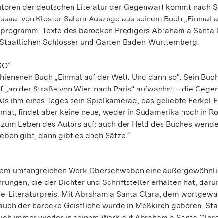
toren der deutschen Literatur der Gegenwart kommt nach S
kssaal von Kloster Salem Auszüge aus seinem Buch „Einmal a
sprogramm: Texte des barocken Predigers Abraham a Santa C
r Staatlichen Schlösser und Gärten Baden-Württemberg.
SO“
chienenen Buch „Einmal auf der Welt. Und dann so“. Sein Buch
f „an der Straße von Wien nach Paris“ aufwächst – die Gegen
ls ihm eines Tages sein Spielkamerad, das geliebte Ferkel F
imat, findet aber keine neue, weder in Südamerika noch in R
en zum Leben des Autors auf; auch der Held des Buches wende
ben gibt, dann gibt es doch Sätze.“
seinem umfangreichen Werk Oberschwaben eine außergewöhnl
hrungen, die der Dichter und Schriftsteller erhalten hat, daru
e-Literaturpreis. Mit Abraham a Santa Clara, dem wortgewa
: auch der barocke Geistliche wurde in Meßkirch geboren. Sta
t sich immer wieder in seinem Werk auf Abraham a Santa Clara