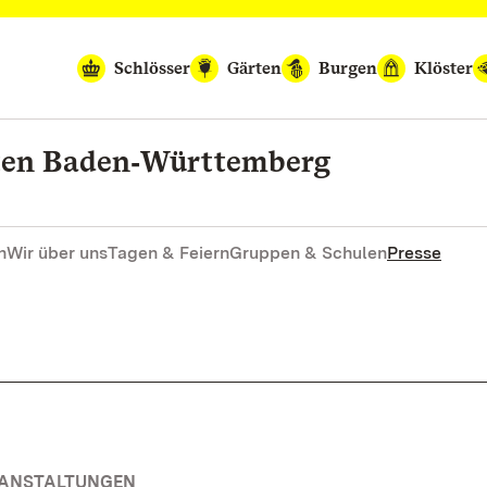
Schlösser
Gärten
Burgen
Klöster
rten Baden‑Württemberg
n
Wir über uns
Tagen & Feiern
Gruppen & Schulen
Presse
RANSTALTUNGEN