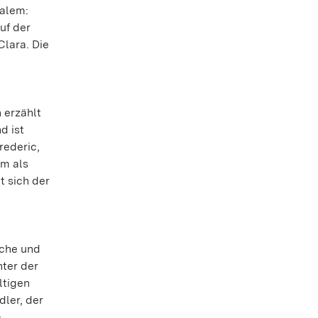
alem:
uf der
lara. Die
 erzählt
d ist
rederic,
om als
t sich der
iche und
nter der
ltigen
dler, der
.