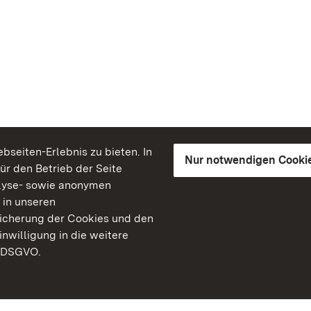
seiten-Erlebnis zu bieten. In
Nur notwendigen Cooki
für den Betrieb der Seite
lyse- sowie anonymen
 in unseren
peicherung der Cookies und den
inwilligung in die weitere
) DSGVO.
Staatliche Schlösser un
Baden-Württemberg
Kontakt