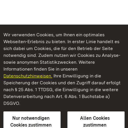
Wir verwenden Cookies, um Ihnen ein optimales
Webseiten-Erlebnis zu bieten. In erster Linie handelt es
Kommen. Staunen. Genießen.
sich dabei um Cookies, die für den Betrieb der Seite
notwendig sind. Zudem nutzen wir Cookies zu Analyse-
sowie anonymen Statistikzwecken. Weitere
Informationen finden Sie in unseren
Datenschutzhinweisen.
Ihre Einwilligung in die
Staatliche Schlösser und Gärten Baden‑Württemberg
Speicherung der Cookies und den Zugriff darauf erfolgt
nach § 25 Abs. 1 TTDSG, die Einwilligung in die weitere
Staatliche Schlösser und Gärten Baden-Württemberg
Datenverarbeitung nach Art. 6 Abs. 1 Buchstabe a)
DSGVO.
Kontakt
FAQ
Impressum
Datenschutz
Gebärdensprache
Leichte Sprache
Erklärung zur Barrierefreiheit
Nur notwendigen
Allen Cookies
BITV-konform (geprüfte Seiten)
Cookies zustimmen
zustimmen