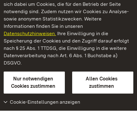
sich dabei um Cookies, die für den Betrieb der Seite
notwendig sind. Zudem nutzen wir Cookies zu Analyse-
sowie anonymen Statistikzwecken. Weitere
Informationen finden Sie in unseren
Datenschutzhinweisen.
Ihre Einwilligung in die
Staatliche Schlösser und Gärten Baden‑Württemberg
Speicherung der Cookies und den Zugriff darauf erfolgt
nach § 25 Abs. 1 TTDSG, die Einwilligung in die weitere
Staatliche Schlösser und Gärten Baden-Württemberg
Datenverarbeitung nach Art. 6 Abs. 1 Buchstabe a)
DSGVO.
Kontakt
FAQ
Impressum
Datenschutz
Gebärdensprache
Leichte Sprache
Erklärung zur Barrierefreiheit
Nur notwendigen
Allen Cookies
BITV-konform (geprüfte Seiten)
Cookies zustimmen
zustimmen
Cookie-Einstellungen anzeigen
Weiteres
Portal
Monumente
Besuchen Sie uns auf
Facebook
Besuchen Sie uns auf