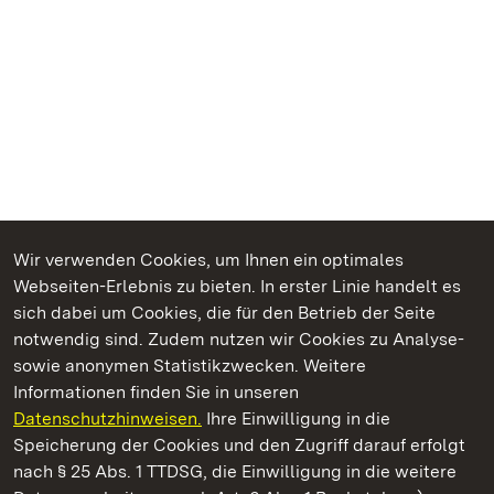
Wir verwenden Cookies, um Ihnen ein optimales
Webseiten-Erlebnis zu bieten. In erster Linie handelt es
Kommen. Staunen. Genießen.
sich dabei um Cookies, die für den Betrieb der Seite
notwendig sind. Zudem nutzen wir Cookies zu Analyse-
sowie anonymen Statistikzwecken. Weitere
Informationen finden Sie in unseren
Datenschutzhinweisen.
Ihre Einwilligung in die
Staatliche Schlösser und Gärten Baden‑Württemberg
Speicherung der Cookies und den Zugriff darauf erfolgt
nach § 25 Abs. 1 TTDSG, die Einwilligung in die weitere
Staatliche Schlösser und Gärten Baden-Württemberg