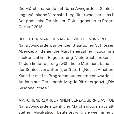
Die Märchenabende mit Nana Avingarde in Schloss F
ungewöhnliche Veranstaltung für Erwachsene ins 
Der poetische Termin am 17. Juli gehört zum Prog
Gärten“ 2016.
BELIEBTER MÄRCHENABEND ZIEHT UM INS RESI
Nana Avingarde war bei den Staatlichen Schlösse
Abende, an denen die Märchenerzählerin zusammen 
stießen auf viel Begeisterung: Viele Gäste ließen 
17. Juli findet der ungewöhnliche Märchenabend nu
der Schlossverwaltung, erläutert: „Neu ist – nebe
Künstler mit ins Programm aufgenommen wurden“. 
Antiqua aus Gernsbach. Magda Ritter ergänzt: „Di
Susanna Rosea.“
MÄRCHENERZÄHLERINNEN VERZAUBERN DAS PU
Nana Avingarde erzählt vier Märchenfolgen aus all
stellen. Musikalisch begleitet wird sie wie immer 