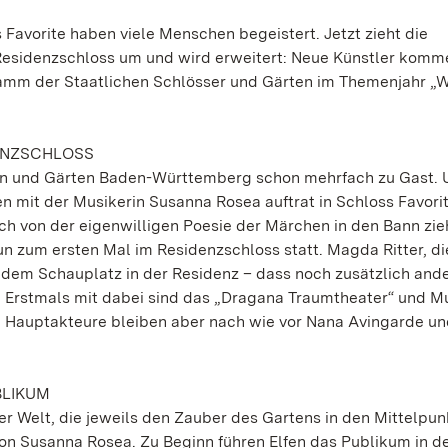
avorite haben viele Menschen begeistert. Jetzt zieht die
Residenzschloss um und wird erweitert: Neue Künstler komm
ramm der Staatlichen Schlösser und Gärten im Themenjahr „W
DENZSCHLOSS
rn und Gärten Baden-Württemberg schon mehrfach zu Gast. 
mit der Musikerin Susanna Rosea auftrat in Schloss Favorite
sich von der eigenwilligen Poesie der Märchen in den Bann zi
n zum ersten Mal im Residenzschloss statt. Magda Ritter, die
n dem Schauplatz in der Residenz – dass noch zusätzlich and
Erstmals mit dabei sind das „Dragana Traumtheater“ und M
e Hauptakteure bleiben aber nach wie vor Nana Avingarde u
BLIKUM
er Welt, die jeweils den Zauber des Gartens in den Mittelpun
von Susanna Rosea. Zu Beginn führen Elfen das Publikum in d