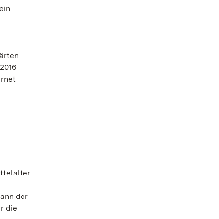
ein
ärten
 2016
ernet
ttelalter
Bann der
r die