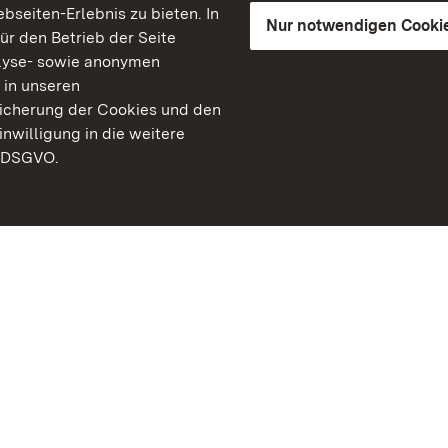
seiten-Erlebnis zu bieten. In
Nur notwendigen Cooki
für den Betrieb der Seite
lyse- sowie anonymen
 in unseren
peicherung der Cookies und den
inwilligung in die weitere
) DSGVO.
Staatliche Schlösser un
Baden-Württemberg
Kontakt
FAQ
Impressum
Datenschutz
Gebärdensprache
Leichte Sprache
Erklärung zur Barrierefre
BITV-konform (geprüfte S