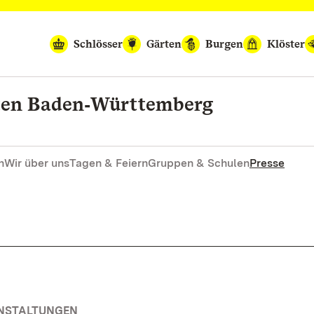
Schlösser
Gärten
Burgen
Klöster
rten Baden‑Württemberg
n
Wir über uns
Tagen & Feiern
Gruppen & Schulen
Presse
ANSTALTUNGEN