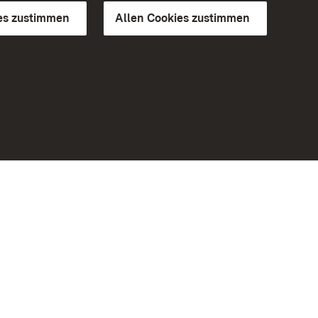
es zustimmen
Allen Cookies zustimmen
d Gärten
Weiteres
Portal
Monumente
Besuchen Sie uns auf Facebook
Besuchen Sie uns auf Instagram
Besuchen Sie uns auf Youtube
Lernen Sie unsere Apps kennen
iheit
Google Play Store
eiten)
App Store für iPhone