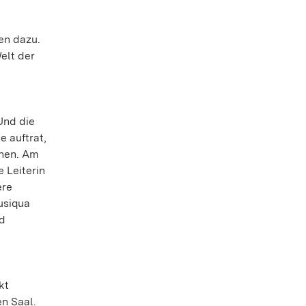
en dazu.
elt der
Und die
 auftrat,
ehen. Am
 Leiterin
ere
usiqua
nd
kt
en Saal.