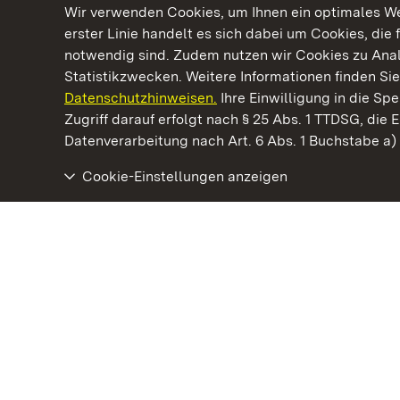
Wir verwenden Cookies, um Ihnen ein optimales Web
erster Linie handelt es sich dabei um Cookies, die 
notwendig sind. Zudem nutzen wir Cookies zu Ana
Statistikzwecken. Weitere Informationen finden Sie
Datenschutzhinweisen.
Ihre Einwilligung in die S
Kommen. Staunen. Genießen.
Zugriff darauf erfolgt nach § 25 Abs. 1 TTDSG, die E
Datenverarbeitung nach Art. 6 Abs. 1 Buchstabe a
Cookie-Einstellungen anzeigen
Staatliche Schlösser und Gärten Baden‑Württemberg