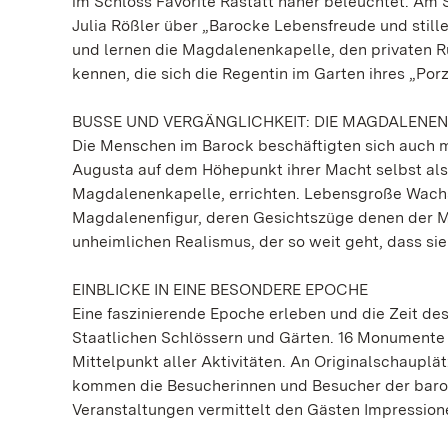
im Schloss Favorite Rastatt näher beleuchtet. Am 
Julia Rößler über „Barocke Lebensfreude und still
und lernen die Magdalenenkapelle, den privaten R
kennen, die sich die Regentin im Garten ihres „Porz
BUSSE UND VERGÄNGLICHKEIT: DIE MAGDALENE
Die Menschen im Barock beschäftigten sich auch mit
Augusta auf dem Höhepunkt ihrer Macht selbst als 
Magdalenenkapelle, errichten. Lebensgroße Wachsfi
Magdalenenfigur, deren Gesichtszüge denen der Ma
unheimlichen Realismus, der so weit geht, dass si
EINBLICKE IN EINE BESONDERE EPOCHE
Eine faszinierende Epoche erleben und die Zeit de
Staatlichen Schlössern und Gärten. 16 Monumente
Mittelpunkt aller Aktivitäten. An Originalschauplä
kommen die Besucherinnen und Besucher der baro
Veranstaltungen vermittelt den Gästen Impression