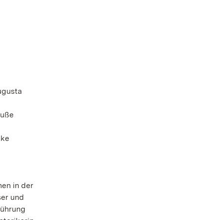
ugusta
Buße
cke
en in der
ser und
Führung