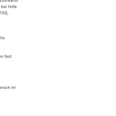
storikerin
 bei Hofe
733),
lla
n fast
n
arock im