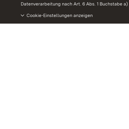
Datenverarbeitung nach Art. 6 Abs. 1 Buchstabe a
Cookie-Einstellungen anzeigen
Staatliche Schlösser und Gärten Baden‑Württemberg