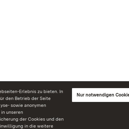
seiten-Erlebnis zu bieten. In
Nur notwendigen Cooki
für den Betrieb der Seite
lyse- sowie anonymen
 in unseren
peicherung der Cookies und den
inwilligung in die weitere