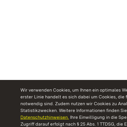
Wir verwenden Cookies, um Ihnen ein optimales Web
erster Linie handelt es sich dabei um Cookies, die 
notwendig sind. Zudem nutzen wir Cookies zu Ana
Statistikzwecken. Weitere Informationen finden Sie
Datenschutzhinweisen.
Ihre Einwilligung in die S
Kommen. Staunen. Genießen.
Zugriff darauf erfolgt nach § 25 Abs. 1 TTDSG, die E