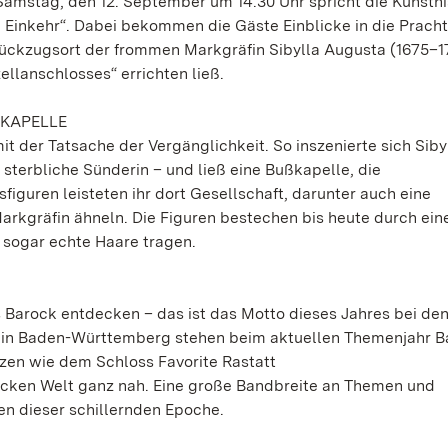
Samstag, den 12. September um 14.30 Uhr spricht die Kunsthi
e Einkehr“. Dabei bekommen die Gäste Einblicke in die Pracht
ückzugsort der frommen Markgräfin Sibylla Augusta (1675–1
ellanschlosses“ errichten ließ.
NKAPELLE
 der Tatsache der Vergänglichkeit. So inszenierte sich Siby
sterbliche Sünderin – und ließ eine Bußkapelle, die
guren leisteten ihr dort Gesellschaft, darunter auch eine
rkgräfin ähneln. Die Figuren bestechen bis heute durch eine
e sogar echte Haare tragen.
s Barock entdecken – das ist das Motto dieses Jahres bei de
 in Baden-Württemberg stehen beim aktuellen Themenjahr B
tzen wie dem Schloss Favorite Rastatt
cken Welt ganz nah. Eine große Bandbreite an Themen und
en dieser schillernden Epoche.