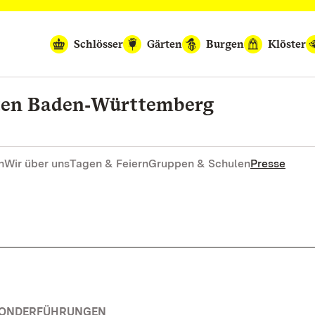
Schlösser
Gärten
Burgen
Klöster
rten Baden‑Württemberg
n
Wir über uns
Tagen & Feiern
Gruppen & Schulen
Presse
 SONDERFÜHRUNGEN