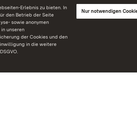
seiten-Erlebnis zu bieten. In
Nur notwendigen Cooki
für den Betrieb der Seite
lyse- sowie anonymen
 in unseren
peicherung der Cookies und den
inwilligung in die weitere
) DSGVO.
Staatliche Schlösser un
Baden-Württemberg
Kontakt
FAQ
Impressum
Datenschutz
Gebärdensprache
Leichte Sprache
Erklärung zur Barrierefre
BITV-konform (geprüfte S