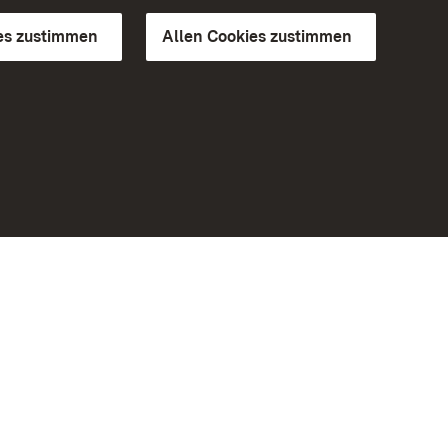
es zustimmen
Allen Cookies zustimmen
d Gärten
Weiteres
Portal
Monumente
Besuchen Sie uns auf Facebook
Besuchen Sie uns auf Instagram
Besuchen Sie uns auf Youtube
Lernen Sie unsere Apps kennen
iheit
Google Play Store
eiten)
App Store für iPhone