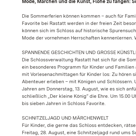
Mode, Märchen und die Kunst, Flöhe zu fangen:
Die Sommerferien können kommen – auch für Familie
Favorite bei Rastatt werden in der freien Zeit beso
können sich im Schloss auf historische Spurensu
Mode der vornehmen Herrschaften kennenlernen. We
SPANNENDE GESCHICHTEN UND GROSSE KÜNSTL
Die Schlossverwaltung Rastatt hat sich für die So
ein besonderes Programm für Kinder und Familien a
mit Vorlesenachmittagen für Kinder los: Zu hören 
Abenteuer erleben – mit Königen und Schlössern. U
Jahren am Donnerstag, 13. August, wie es sich anfüh
schließlich „Der kleine König“ die Ehre. Um 15.00 U
bis sieben Jahren in Schloss Favorite.
SCHNITZELJAGD UND MÄRCHENWELT
Für Kinder, die gerne das Schloss entdecken, rät
Freitag, 28. August, eine Schnitzeljagd rund ums S