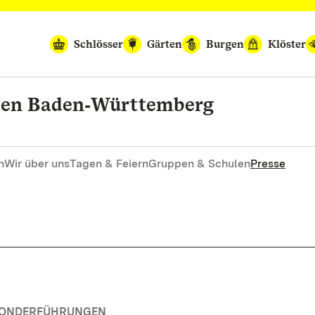
Schlösser
Gärten
Burgen
Klöster
rten Baden‑Württemberg
n
Wir über uns
Tagen & Feiern
Gruppen & Schulen
Presse
 SONDERFÜHRUNGEN