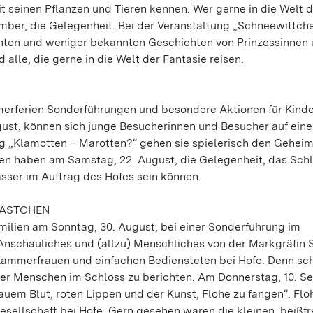
 seinen Pflanzen und Tieren kennen. Wer gerne in die Welt d
mber, die Gelegenheit. Bei der Veranstaltung „Schneewittch
ten und weniger bekannten Geschichten von Prinzessinnen 
 alle, die gerne in die Welt der Fantasie reisen.
merferien Sonderführungen und besondere Aktionen für Kind
ust, können sich junge Besucherinnen und Besucher auf eine 
g „Klamotten – Marotten?“ gehen sie spielerisch den Gehei
gen haben am Samstag, 22. August, die Gelegenheit, das Sch
sser im Auftrag des Hofes sein können.
KÄSTCHEN
ilien am Sonntag, 30. August, bei einer Sonderführung im
Anschauliches und (allzu) Menschliches von der Markgräfin S
Kammerfrauen und einfachen Bediensteten bei Hofe. Denn sc
 der Menschen im Schloss zu berichten. Am Donnerstag, 10. S
auem Blut, roten Lippen und der Kunst, Flöhe zu fangen“. Fl
Gesellschaft bei Hofe. Gern gesehen waren die kleinen, beißf