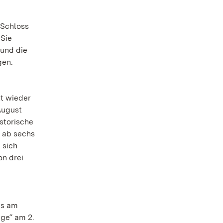
 Schloss
 Sie
 und die
gen.
tt wieder
August
storische
r ab sechs
 sich
on drei
es am
ege“ am 2.