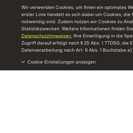
Wir verwenden Cookies, um Ihnen ein optimales Web
erster Linie handelt es sich dabei um Cookies, die 
notwendig sind. Zudem nutzen wir Cookies zu Ana
Statistikzwecken. Weitere Informationen finden Sie
Datenschutzhinweisen.
Ihre Einwilligung in die S
Kommen. Staunen. Genießen.
Zugriff darauf erfolgt nach § 25 Abs. 1 TTDSG, die E
Datenverarbeitung nach Art. 6 Abs. 1 Buchstabe a
Cookie-Einstellungen anzeigen
Staatliche Schlösser und Gärten Baden‑Württemberg