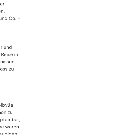
er
en,
und Co. –
er und
Reise in
mnissen
loss zu
ibylla
hon zu
eptember,
öhe waren
reudigen