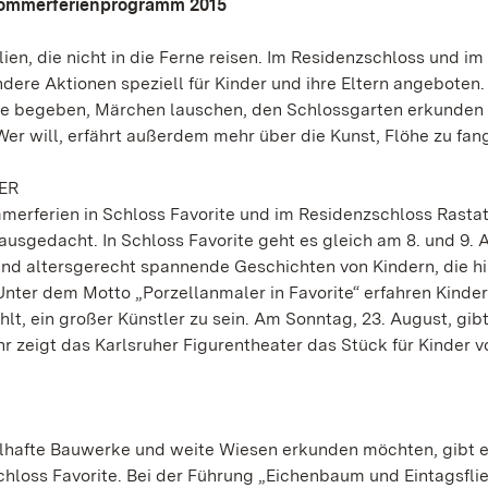
 Sommerferienprogramm 2015
n, die nicht in die Ferne reisen. Im Residenzschloss und im
ndere Aktionen speziell für Kinder und ihre Eltern angeboten.
che begeben, Märchen lauschen, den Schlossgarten erkunden
r will, erfährt außerdem mehr über die Kunst, Flöhe zu fan
ER
mmerferien in Schloss Favorite und im Residenzschloss Rasta
usgedacht. In Schloss Favorite geht es gleich am 8. und 9. 
sind altersgerecht spannende Geschichten von Kindern, die hi
nter dem Motto „Porzellanmaler in Favorite“ erfahren Kinde
lt, ein großer Künstler zu sein. Am Sonntag, 23. August, gibt
hr zeigt das Karlsruher Figurentheater das Stück für Kinder v
selhafte Bauwerke und weite Wiesen erkunden möchten, gibt 
chloss Favorite. Bei der Führung „Eichenbaum und Eintagsfli