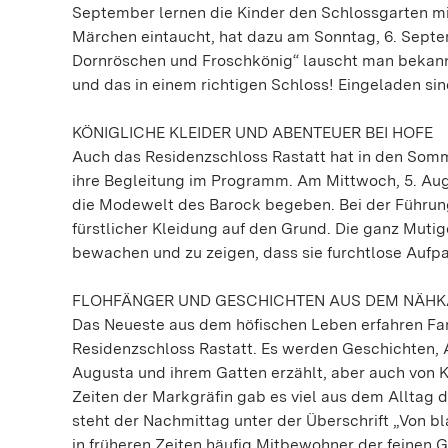
September lernen die Kinder den Schlossgarten mit
Märchen eintaucht, hat dazu am Sonntag, 6. Septe
Dornröschen und Froschkönig“ lauscht man bekann
und das in einem richtigen Schloss! Eingeladen sind
KÖNIGLICHE KLEIDER UND ABENTEUER BEI HOFE
Auch das Residenzschloss Rastatt hat in den Som
ihre Begleitung im Programm. Am Mittwoch, 5. Aug
die Modewelt des Barock begeben. Bei der Führun
fürstlicher Kleidung auf den Grund. Die ganz Muti
bewachen und zu zeigen, dass sie furchtlose Aufpa
FLOHFÄNGER UND GESCHICHTEN AUS DEM NÄH
Das Neueste aus dem höfischen Leben erfahren Fam
Residenzschloss Rastatt. Es werden Geschichten, 
Augusta und ihrem Gatten erzählt, aber auch von 
Zeiten der Markgräfin gab es viel aus dem Alltag
steht der Nachmittag unter der Überschrift „Von bl
in früheren Zeiten häufig Mitbewohner der feinen 