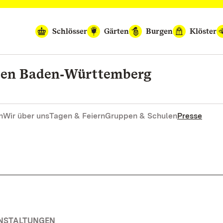
Schlösser
Gärten
Burgen
Klöster
rten Baden‑Württemberg
n
Wir über uns
Tagen & Feiern
Gruppen & Schulen
Presse
ANSTALTUNGEN