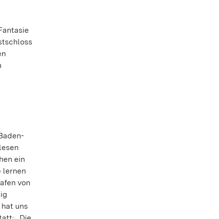
Fantasie
stschloss
en
n
 Baden-
lesen
hen ein
e lernen
rafen von
ig
 hat uns
att: „Die