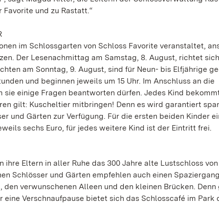
 Favorite und zu Rastatt.“
R
onen im Schlossgarten von Schloss Favorite veranstaltet, an
tzen. Der Lesenachmittag am Samstag, 8. August, richtet sic
ichten am Sonntag, 9. August, sind für Neun- bis Elfjährige ge
unden und beginnen jeweils um 15 Uhr. Im Anschluss an die
dem sie einige Fragen beantworten dürfen. Jedes Kind bekomm
ren gilt: Kuscheltier mitbringen! Denn es wird garantiert sp
er und Gärten zur Verfügung. Für die ersten beiden Kinder ei
ls sechs Euro, für jedes weitere Kind ist der Eintritt frei.
ihre Eltern in aller Ruhe das 300 Jahre alte Lustschloss von
chen Schlösser und Gärten empfehlen auch einen Spaziergan
h, den verwunschenen Alleen und den kleinen Brücken. Denn
 eine Verschnaufpause bietet sich das Schlosscafé im Park 