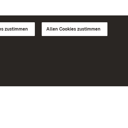
es zustimmen
Allen Cookies zustimmen
d Gärten
Weiteres
Portal
Monumente
Besuchen Sie uns auf Facebook
Besuchen Sie uns auf Instagram
Besuchen Sie uns auf Youtube
Lernen Sie unsere Apps kennen