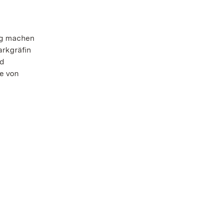
ung machen
rkgräfin
nd
e von