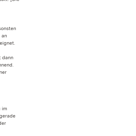
sonsten
h an
eignet.
t dann
annend.
ner
g im
 gerade
der