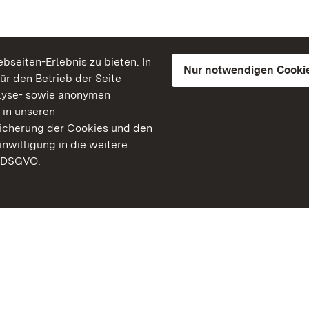
seiten-Erlebnis zu bieten. In
Nur notwendigen Cooki
für den Betrieb der Seite
lyse- sowie anonymen
 in unseren
peicherung der Cookies und den
inwilligung in die weitere
) DSGVO.
Staatliche Schlösser un
Baden-Württemberg
Kontakt
FAQ
Impressum
Datenschutz
Gebärdensprache
Leichte Sprache