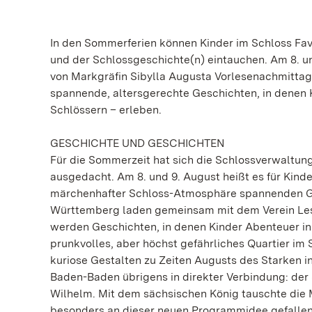
In den Sommerferien können Kinder im Schloss Favo
und der Schlossgeschichte(n) eintauchen. Am 8. un
von Markgräfin Sibylla Augusta Vorlesenachmittag
spannende, altersgerechte Geschichten, in denen K
Schlössern – erleben.
GESCHICHTE UND GESCHICHTEN
Für die Sommerzeit hat sich die Schlossverwaltung 
ausgedacht. Am 8. und 9. August heißt es für Kind
märchenhafter Schloss-Atmosphäre spannenden Ge
Württemberg laden gemeinsam mit dem Verein Lesel
werden Geschichten, in denen Kinder Abenteuer in
prunkvolles, aber höchst gefährliches Quartier im
kuriose Gestalten zu Zeiten Augusts des Starken 
Baden-Baden übrigens in direkter Verbindung: der
Wilhelm. Mit dem sächsischen König tauschte die 
besonders an dieser neuen Programmidee gefallen“,