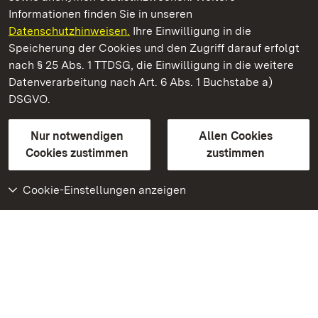
Informationen finden Sie in unseren
Datenschutzhinweisen.
Ihre Einwilligung in die
Staatliche Schlösser und Gärten Baden‑Württemberg
Speicherung der Cookies und den Zugriff darauf erfolgt
nach § 25 Abs. 1 TTDSG, die Einwilligung in die weitere
Staatliche Schlösser und Gärten Baden-Württemberg
Datenverarbeitung nach Art. 6 Abs. 1 Buchstabe a)
DSGVO.
Kontakt
FAQ
Impressum
Datenschutz
Gebärdensprache
Leichte Sprache
Erklärung zur Barrierefreiheit
Nur notwendigen
Allen Cookies
BITV-konform (geprüfte Seiten)
Cookies zustimmen
zustimmen
Cookie-Einstellungen anzeigen
Weiteres
Portal
Monumente
Besuchen Sie uns auf
Facebook
Besuchen Sie uns auf
Instagram
Besuchen Sie uns auf
Youtube