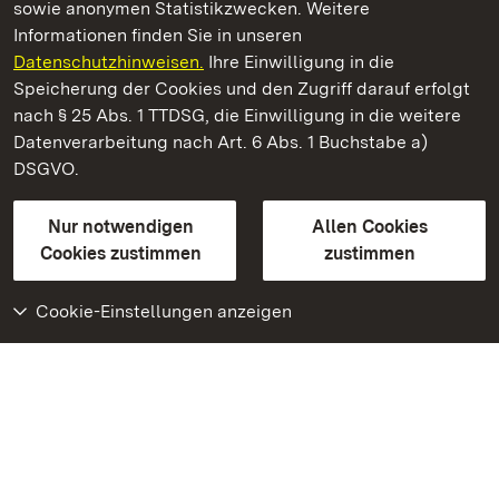
sowie anonymen Statistikzwecken. Weitere
Informationen finden Sie in unseren
Datenschutzhinweisen.
Ihre Einwilligung in die
Staatliche Schlösser und Gärten Baden‑Württemberg
Speicherung der Cookies und den Zugriff darauf erfolgt
nach § 25 Abs. 1 TTDSG, die Einwilligung in die weitere
Staatliche Schlösser und Gärten Baden-Württemberg
Datenverarbeitung nach Art. 6 Abs. 1 Buchstabe a)
DSGVO.
Kontakt
FAQ
Impressum
Datenschutz
Gebärdensprache
Leichte Sprache
Erklärung zur Barrierefreiheit
Nur notwendigen
Allen Cookies
BITV-konform (geprüfte Seiten)
Cookies zustimmen
zustimmen
Cookie-Einstellungen anzeigen
Weiteres
Portal
Monumente
Besuchen Sie uns auf
Facebook
Besuchen Sie uns auf
Instagram
Besuchen Sie uns auf