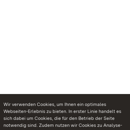
Wir verwenden Cookies, um Ihnen ein optimales
Webseiten-Erlebnis zu bieten. In erster Linie handelt es
Kommen. Staunen. Genießen.
sich dabei um Cookies, die für den Betrieb der Seite
notwendig sind. Zudem nutzen wir Cookies zu Analyse-