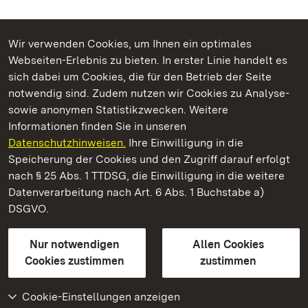
Wir verwenden Cookies, um Ihnen ein optimales
Webseiten-Erlebnis zu bieten. In erster Linie handelt es
Kommen. Staunen. Genießen.
sich dabei um Cookies, die für den Betrieb der Seite
notwendig sind. Zudem nutzen wir Cookies zu Analyse-
sowie anonymen Statistikzwecken. Weitere
Informationen finden Sie in unseren
Datenschutzhinweisen.
Ihre Einwilligung in die
Staatliche Schlösser und Gärten Baden‑Württemberg
Speicherung der Cookies und den Zugriff darauf erfolgt
nach § 25 Abs. 1 TTDSG, die Einwilligung in die weitere
Staatliche Schlösser und Gärten Baden-Württemberg
Datenverarbeitung nach Art. 6 Abs. 1 Buchstabe a)
DSGVO.
Kontakt
FAQ
Impressum
Datenschutz
Gebärdensprache
Leichte Sprache
Erklärung zur Barrierefreiheit
Nur notwendigen
Allen Cookies
BITV-konform (geprüfte Seiten)
Cookies zustimmen
zustimmen
Cookie-Einstellungen anzeigen
Weiteres